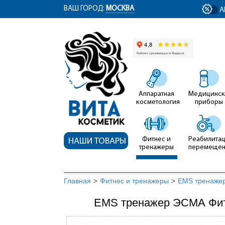
ym(12767704, 'getClientID', function(clientID) { document.getElementById('cli
ВАШ ГОРОД:
МОСКВА
А
Аппаратная
Медицинск
косметология
приборы
Фитнес и
Реабилитац
НАШИ ТОВАРЫ
тренажеры
перемеще
Главная
>
Фитнес и тренажеры
>
EMS тренаже
EMS тренажер ЭСМА Фит