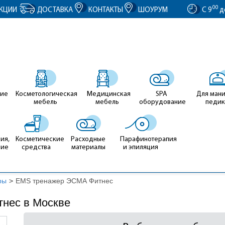
entID').value = clientID; });
00
КЦИИ
ДОСТАВКА
КОНТАКТЫ
ШОУРУМ
С 9
д
ие
Косметологическая
Медицинская
SPA
Для ман
мебель
мебель
оборудование
педи
ия,
Косметические
Расходные
Парафинотерапия
ние
средства
материалы
и эпиляция
ры
>
EMS тренажер ЭСМА Фитнес
нес в Москве