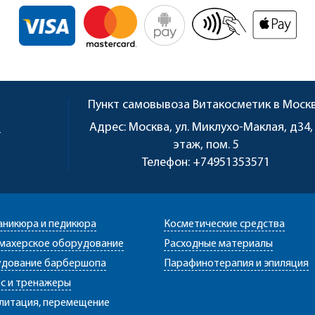
Пункт самовывоза
Витакосметик в Моск
u
Адрес:
Москва, ул. Миклухо-Маклая, д34,
этаж, пом. 5
Телефон:
+74951353571
аникюра и педикюра
Косметические средства
махерское оборудование
Расходные материалы
дование барбершопа
Парафинотерапия и эпиляция
с и тренажеры
литация, перемещение