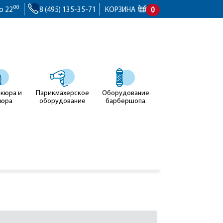
00
о 22
8 (495) 135-35-71
КОРЗИНА
0
икюра и
Парикмахерское
Оборудование
кюра
оборудование
барбершопа