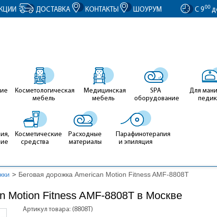
entID').value = clientID; });
00
КЦИИ
ДОСТАВКА
КОНТАКТЫ
ШОУРУМ
С 9
д
ие
Косметологическая
Медицинская
SPA
Для ман
мебель
мебель
оборудование
педи
ия,
Косметические
Расходные
Парафинотерапия
ние
средства
материалы
и эпиляция
жки
>
Беговая дорожка American Motion Fitness AMF-8808T
n Motion Fitness AMF-8808T в Москве
Артикул товара: (8808T)