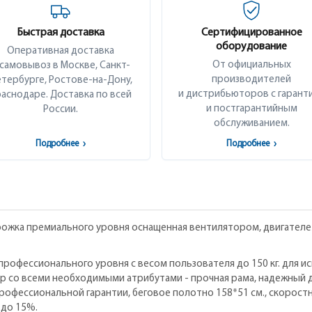
Быстрая доставка
Сертифицированное
оборудование
Оперативная доставка
От официальных
 самовывоз в Москве, Санкт-
производителей
тербурге, Ростове-на-Дону,
и дистрибьюторов с гарант
аснодаре. Доставка по всей
и постгарантийным
России.
обслуживанием.
Подробнее
›
Подробнее
›
рожка премиального уровня оснащенная вентилятором, двигателе
упрофессионального уровня с весом пользователя до 150 кг. для и
 со всеми необходимыми атрибутами - прочная рама, надежный д
профессиональной гарантии, беговое полотно 158*51 см., скоростно
 до 15%.