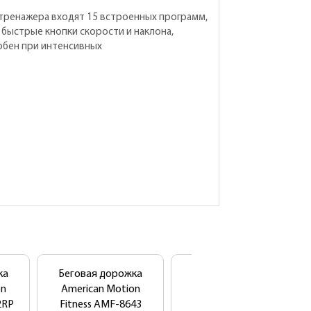
тренажера входят 15 встроенных программ,
 быстрые кнопки скорости и наклона,
обен при интенсивных
ка
Беговая дорожка
Беговая дорожка
on
American Motion
American Motion
2RP
Fitness AMF-8643
Fitness AMF-8643E