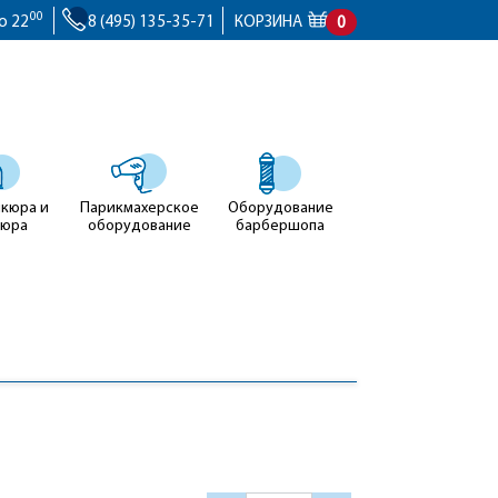
00
о 22
8 (495) 135-35-71
КОРЗИНА
0
икюра и
Парикмахерское
Оборудование
кюра
оборудование
барбершопа