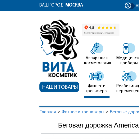
ym(12767704, 'getClientID', function(clientID) { document.getElementById('cli
ВАШ ГОРОД:
МОСКВА
А
Аппаратная
Медицинск
косметология
приборы
Фитнес и
Реабилитац
НАШИ ТОВАРЫ
тренажеры
перемеще
Главная
>
Фитнес и тренажеры
>
Беговые доро
Беговая дорожка America