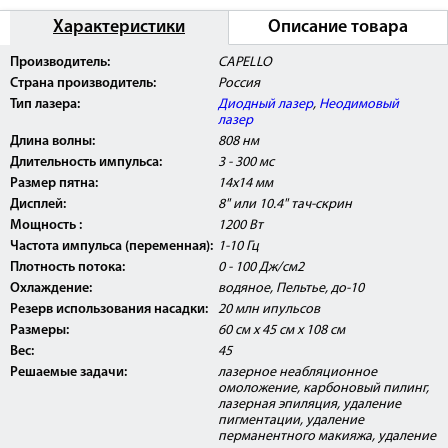
Характеристики
Описание товара
Внимание: лазер Capello DUOS
прошел клинические
Производитель:
CAPELLO
испытания, имеет Регистрационное Удостоверение
Страна производитель:
Россия
Росздравнадзора РФ, а также сертификат
соответствия РОСТ.
Тип лазера:
Диодный лазер
,
Неодимовый
лазер
Длина волны:
808 нм
Длительность импульса:
3 - 300 мс
Размер пятна:
14х14 мм
Дисплей:
8" или 10.4" тач-скрин
Мощность :
1200 Вт
Частота импульса (переменная):
1-10 Гц
Плотность потока:
0 - 100 Дж/см2
Охлаждение:
водяное, Пельтье, до-10
Резерв использования насадки:
20 млн ипульсов
Размеры:
60 см x 45 см x 108 см
Вес:
45
Решаемые задачи:
лазерное неабляционное
омоложение, карбоновый пилинг,
лазерная эпиляция, удаление
пигментации, удаление
перманентного макияжа, удаление