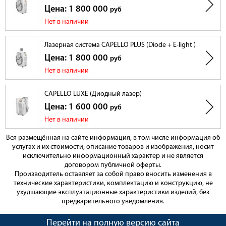
Цена: 1 800 000
охлаждение сапфирового наконечника до -
руб
Температура
до -10°С
10
°С
- обеспечивают безболезненность и
охлаждения
Нет в наличии
комфортность процедуры
8" или 10"
Экран LCD
тач-скрин
Лазерная система CAPELLO PLUS (Diode + E-light )
45 кг / 73
Вес
Вес нетто / вес брутто
Цена: 1 800 000
руб
кг
Нет в наличии
60 см x 45
см x 108 см
Размеры фактические / размеры
с
Размеры
/ 70 см x 58
упаковкой
CAPELLO LUXE (Диодный лазер)
см x 120 см
Цена: 1 600 000
руб
Нет в наличии
Параметр
Значение
Описание
Вся размещённая на сайте информация, в том числе информация об
1064 нм и 532
Длина волны
услугах и их стоимости, описание товаров и изображения, носит
нм
исключительно информационный характер и не является
неодимовый
Тип лазера
договором публичной оферты.
твердотельный
Производитель оставляет за собой право вносить изменения в
Режим
одиночный
технические характеристики, комплектацию и конструкцию, не
работы
ухудшающие эксплуатационные характеристики изделий, без
Частота
1 – 6 Гц
предварительного уведомления.
следования
Шаг регулировки 1 Гц
регулируемая
импульса
Перейти на полную версию сайта
Высокая мощность 1000 мДж,