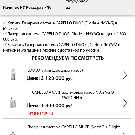
татуировок
Параметр
Значение
Описание
Наличие РУ Росздрав РФ:
да
Лазерная эпиляция ( работа с пациентами
Длина волны
808 нм
1 - 6 фототипа) и диодное неабляционное
омоложение
✅ Купить Лазерная система CAPELLO DUOS (Diode + NdYAG) в
Мощность
Высокооднародная подача импульса со
Москве.
излучения
всей рабочей площади манипулы
1200 Вт
✅ Лазерная система CAPELLO DUOS (Diode + NdYAG) по цене 1 800
диодного
обеспечивает гарантированную
000 руб.
модуля
эффективность проведения процедуры
✅ Заказать Лазерная система CAPELLO DUOS (Diode + NdYAG) в
Высокая частота подачи импульса 10 Гц,
интернет магазине в Москве с доставкой по России.
Частота
дает возможность подобрать скорость
1 - 10 Гц
импульса
работы (высокочастотный режим, режим
РЕКОМЕНДУЕМ ПОСМОТРЕТЬ
кумуляции тепла и одиночный режим)
позволяет регулировать длительность
Ширина
ILOODA Vikini (Диодный лазер)
импульса в безопасных пределах, тепловая
импульса
3 - 300 мс
энергии не передается от ткани- мишени в
Цена: 3 120 000
(регулируемая)
руб
прилегающие ткани, и не формирует ожог.
Мощность
0 - 100 Дж/
излучения
CAPELLO VIVA (Неодимовый лазер ND: YAG Q-
см2
(Флюенс)
SWITCHED)
позволяет обрабатывать как большие
Размер пятна
14 х 14 мм
Цена: 1 800 000
руб
участки, так и деликатные зоны
Резерв
Нет в наличии
20 млн
использования
При использовании мощности 100%
импульсов
насадки
Лазерная система CAPELLO MULTI (NdYAG + E-light
Система
водяная,
Контактное, элемент Пельтье,
)
охлаждения
Пельтье
сапфир,вода,вентиляция