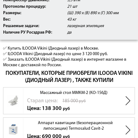
Компрессор (давление):
3,5 атм
Протоколы процедур:
21 шт
Размеры:
(Ш) 390 х (В) 890 х (Г) 300 мм
Вес:
43 кг
Решаемые задачи:
лазерная эпиляция
Наличие РУ Росздрав РФ:
да
✅ Купить ILOODA Vikini (Диодный лазер) в Москве.
✅ ILOODA Vikini (Диодный лазер) по цене 3 120 000 руб.
✅ Заказать ILOODA Vikini (Диодный лазер) в интернет магазине в
Москве с доставкой по России.
ПОКУПАТЕЛИ, КОТОРЫЕ ПРИОБРЕЛИ ILOODA VIKINI
(ДИОДНЫЙ ЛАЗЕР) , ТАКЖЕ КУПИЛИ
Массажный стол ММКМ-2 (КО-156Д)
Cтарая цена:
185 000
руб
Цена: 138 300
руб
Аппарат кавитации (безоперационной
липосакции) Termosalud Cavit-2
Цена: 690 000
руб