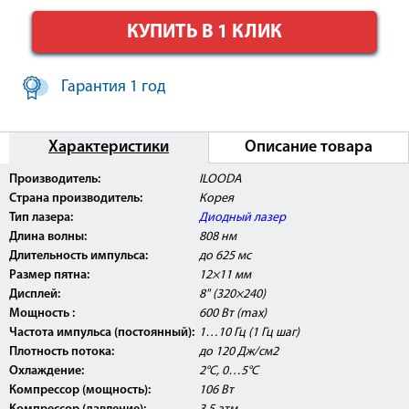
КУПИТЬ В 1 КЛИК
Гарантия 1 год
Характеристики
Описание товара
Внимание: Диодный лазер для эпиляции VIKINI
Производитель:
ILOODA
прошел клинические испытания, имеет
Страна производитель:
Корея
Регистрационное Удостоверение Росздравнадзора
РФ, а также сертификат соответствия РОСТ.
Тип лазера:
Диодный лазер
Длина волны:
808 нм
Длительность импульса:
до 625 мс
Размер пятна:
12×11 мм
Дисплей:
8" (320×240)
Мощность :
600 Вт (max)
Частота импульса (постоянный):
1…10 Гц (1 Гц шаг)
Плотность потока:
до 120 Дж/см2
Охлаждение:
2°С, 0…5°С
Компрессор (мощность):
106 Вт