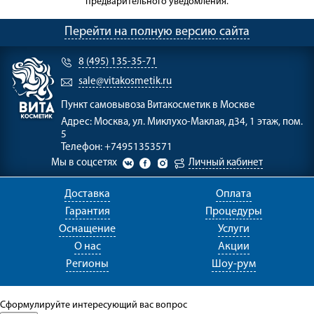
предварительного уведомления.
Перейти на полную версию сайта
8 (495) 135-35-71
sale@vitakosmetik.ru
Пункт самовывоза
Витакосметик в Москве
Адрес:
Москва, ул. Миклухо-Маклая, д34, 1 этаж, пом.
5
Телефон:
+74951353571
Мы в соцсетях
Личный кабинет
Доставка
Оплата
Гарантия
Процедуры
Оснащение
Услуги
О нас
Акции
Регионы
Шоу-рум
Сформулируйте интересующий вас вопрос