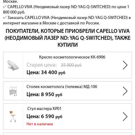
твердотельный
Москве.
✅ CAPELLO VIVA (Неодимовый лазер ND: YAG Q-SWITCHED) по цене 1
Режим
одиночный
работы
800 000 руб.
✅ Заказать CAPELLO VIVA (Неодимовый лазер ND: YAG Q-SWITCHED) в
Частота
1 – 6 Гц
следования
Шаг регулировки 1 Гц
интернет магазине в Москве с доставкой по России.
регулируемая
импульса
ПОКУПАТЕЛИ, КОТОРЫЕ ПРИОБРЕЛИ CAPELLO VIVA
Высокая мощность 1000 мДж,
Энергия
(НЕОДИМОВЫЙ ЛАЗЕР ND: YAG Q-SWITCHED), ТАКЖЕ
обеспечивает проникновение в
импульса, не
1000 мДж
глубокие слои дермы. Результат после
КУПИЛИ
более
первой процедуры.
Обеспечивает высокую скорость работы
Кресло косметологическое КК-6906
Диаметр
при карбоновом пилинге и высокую
1мм, 6 мм
пятна
точность при удалении татуировок и
Cтарая цена:
35 900
руб
перманентного макияжа.
Цена: 34 400
руб
Короткая длительность импульса
Длительность
3,5 нм
минимизирует болевые ощущения,
импульса
снижает риск образования ожогов.
Столик косметолога (тележка) МД-106
Длина волны
Цена: 8 950
руб
пилотного
635 нм
луча
Мощность
Стул мастера КР01
пилотного
0,105 Вт
луча, не
Цена: 6 590
руб
более
Нет в наличии
8" или 10" тач-
Экран
LCD
скрин