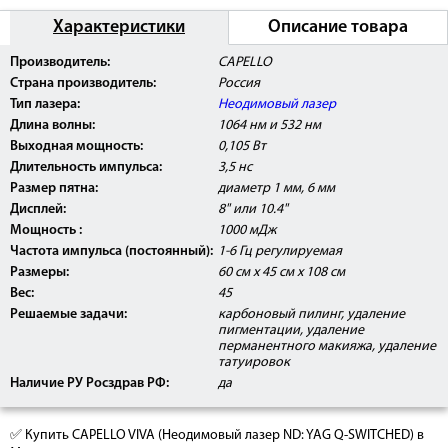
Характеристики
Описание товара
Внимание: лазер Capello VIVA
прошел клинические
Производитель:
CAPELLO
испытания, имеет Регистрационное Удостоверение
Страна производитель:
Россия
Росздравнадзора РФ, а также сертификат
соответствия РОСТ.
Тип лазера:
Неодимовый лазер
Длина волны:
1064 нм и 532 нм
Выходная мощность:
0,105 Вт
Длительность импульса:
3,5 нс
Размер пятна:
диаметр 1 мм, 6 мм
Дисплей:
8" или 10.4"
Мощность :
1000 мДж
Частота импульса (постоянный):
1-6 Гц регулируемая
Размеры:
60 см x 45 см x 108 см
Вес:
45
Решаемые задачи:
карбоновый пилинг, удаление
пигментации, удаление
перманентного макияжа, удаление
татуировок
Параметр
Значение
Описание
Наличие РУ Росздрав РФ:
да
1064 нм и 532
Длина волны
нм
✅ Купить CAPELLO VIVA (Неодимовый лазер ND: YAG Q-SWITCHED) в
неодимовый
Тип лазера