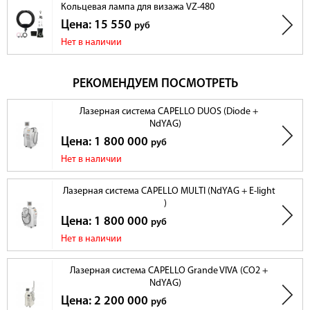
Напряжение
220 В
Кольцевая лампа для визажа VZ-480
Вес
45 кг / 70 кг
Вес нетто / вес брутто
Цена: 15 550
руб
60 см x 45 см x
Размеры фактические / размеры с
Нет в наличии
Размеры
108 см / 70 см x
упаковкой
58 см x 120 см
РЕКОМЕНДУЕМ ПОСМОТРЕТЬ
Лазерная система CAPELLO DUOS (Diode +
NdYAG)
Цена: 1 800 000
руб
Нет в наличии
Лазерная система CAPELLO MULTI (NdYAG + E-light
)
Цена: 1 800 000
руб
Нет в наличии
Лазерная система CAPELLO Grande VIVA (CO2 +
NdYAG)
Цена: 2 200 000
руб