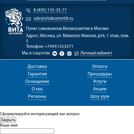
8 (495) 135-35-71
sale@vitakosmetik.ru
Пункт самовывоза
Витакосметик в Москве
Адрес:
Москва, ул. Миклухо-Маклая, д34, 1 этаж, пом.
5
Телефон:
+74951353571
Мы в соцсетях
Личный кабинет
Доставка
Оплата
Гарантия
Процедуры
Оснащение
Услуги
О нас
Акции
Регионы
Шоу-рум
Сформулируйте интересующий вас вопрос
Ваше имя