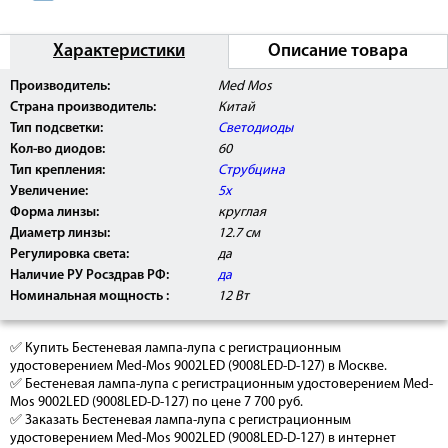
Характеристики
Описание товара
Внимание:
Лампа-лупа Med Mos
9002LED (9008LED-D-
Производитель:
Med Mos
127)
прошла клинические испытания, имеет
Страна производитель:
Китай
Регистрационное Удостоверение Росздравнадзора
РФ, а также сертификат соответствия РОСТ, может
Тип подсветки:
Светодиоды
быть использовано в медицинских центрах, ЛПУ, а
Кол-во диодов:
60
так же косметологических салонах.
Тип крепления:
Струбцина
Увеличение:
5х
Форма линзы:
круглая
Диаметр линзы:
12.7 см
Регулировка света:
да
Наличие РУ Росздрав РФ:
да
Номинальная мощность :
12 Вт
✅ Купить Бестеневая лампа-лупа с регистрационным
удостоверением Med-Mos 9002LED (9008LED-D-127) в Москве.
✅ Бестеневая лампа-лупа с регистрационным удостоверением Med-
Mos 9002LED (9008LED-D-127) по цене 7 700 руб.
✅ Заказать Бестеневая лампа-лупа с регистрационным
удостоверением Med-Mos 9002LED (9008LED-D-127) в интернет