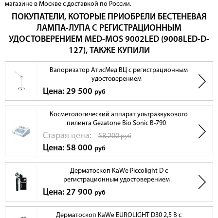
магазине в Москве с доставкой по России.
ПОКУПАТЕЛИ, КОТОРЫЕ ПРИОБРЕЛИ БЕСТЕНЕВАЯ
ЛАМПА-ЛУПА С РЕГИСТРАЦИОННЫМ
УДОСТОВЕРЕНИЕМ MED-MOS 9002LED (9008LED-D-
1. Полный комплект документов
127), ТАКЖЕ КУПИЛИ
Вся необходимая разрешительная документация (РУ), которая подходит
Вапоризатор АтисМед ВЦ с регистрационным
для лицензирования медицинской деятельности и разрешает
удостоверением
использование прибора в медицинских центрах и ЛПУ. Номер
регистрационного удостоверения РЗН 2020/12616 от 18.11.2020 года
Цена: 29 500
руб
Косметологический аппарат ультразвукового
пилинга Gezatone Bio Sonic B-790
Cтарая цена:
58 200
руб
Цена: 58 000
руб
Дерматоскоп KaWe Piccolight D с
регистрационным удостоверением
Цена: 27 900
руб
Дерматоскоп KaWe EUROLIGHT D30 2,5 В с