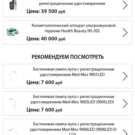
регистрационным удостоверением
Цена: 39 500
руб
2. Регулируемая светодиодная подстветка
Косметологический аппарат ультразвуковой
Освещение реализовано с помощью 60 ярких светодиодов. Имеется 5
терапии Health Beauty NS-202
регулировок интенсивности света, которые выполняются кнопкой
включения/выключения. Мастер без труда сможет подобрать
Цена: 40 000
руб
необходимое количество света для удобной и комфортной работы.
РЕКОМЕНДУЕМ ПОСМОТРЕТЬ
Бестеневая лампа-лупа с регистрационным
удостоверением Med-Mos 9001LED
Цена: 7 600
руб
Бестеневая лампа-лупа с регистрационным
удостоверением Med-Mos 9005LED (9005LED)
Цена: 7 600
руб
Бестеневая лампа-лупа с регистрационным
удостоверением Med-Mos 9006LED (9006LED-D-