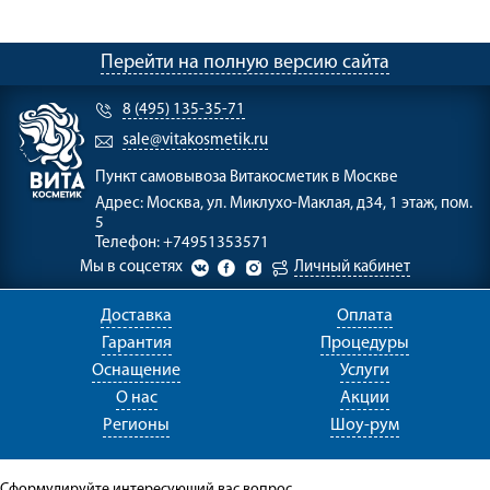
Перейти на полную версию сайта
8 (495) 135-35-71
sale@vitakosmetik.ru
Пункт самовывоза
Витакосметик в Москве
Адрес:
Москва, ул. Миклухо-Маклая, д34, 1 этаж, пом.
5
Телефон:
+74951353571
Мы в соцсетях
Личный кабинет
Доставка
Оплата
Гарантия
Процедуры
Оснащение
Услуги
О нас
Акции
Регионы
Шоу-рум
Сформулируйте интересующий вас вопрос