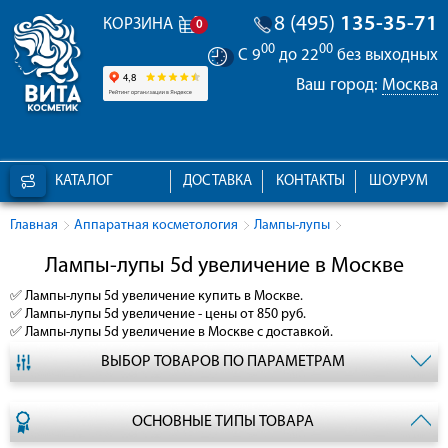
8 (495)
135-35-71
КОРЗИНА
0
00
00
С 9
до 22
без выходных
Ваш город:
Москва
КАТАЛОГ
ДОСТАВКА
КОНТАКТЫ
ШОУРУМ
Главная
Аппаратная косметология
Лампы-лупы
Лампы-лупы 5d увеличение в Москве
✅
Лампы-лупы 5d увеличение
купить в Москве.
✅
Лампы-лупы 5d увеличение
- цены от 850 руб.
✅
Лампы-лупы 5d увеличение
в Москве с доставкой.
ВЫБОР ТОВАРОВ ПО ПАРАМЕТРАМ
ОСНОВНЫЕ ТИПЫ ТОВАРА