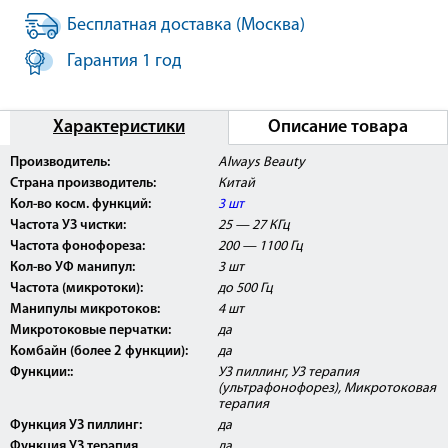
Бесплатная доставка (Москва)
Гарантия 1 год
Характеристики
Описание товара
Производитель:
Always Beauty
Страна производитель:
Китай
Кол-во косм. функций:
3 шт
Частота УЗ чистки:
25 — 27 КГц
Частота фонофореза:
200 — 1100 Гц
Кол-во УФ манипул:
3 шт
Частота (микротоки):
до 500 Гц
Манипулы микротоков:
4 шт
Микротоковые перчатки:
да
Комбайн (более 2 функции):
да
Функции::
УЗ пиллинг, УЗ терапия
(ультрафонофорез), Микротоковая
терапия
Функция УЗ пиллинг:
да
Функция УЗ терапия
да