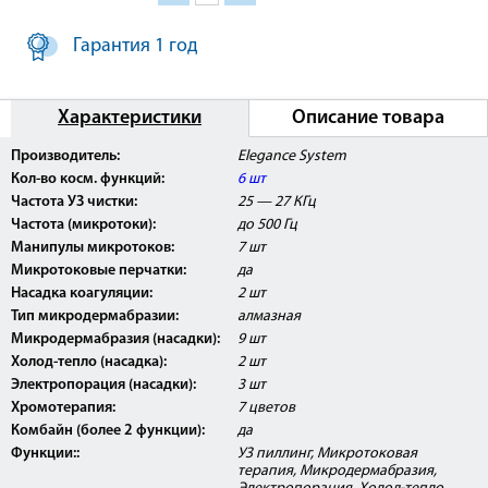
Гарантия 1 год
Характеристики
Описание товара
Производитель:
Elegance System
Кол-во косм. функций:
6 шт
Частота УЗ чистки:
25 — 27 КГц
Частота (микротоки):
до 500 Гц
Манипулы микротоков:
7 шт
Микротоковые перчатки:
да
Насадка коагуляции:
2 шт
Тип микродермабразии:
алмазная
Микродермабразия (насадки):
9 шт
Холод-тепло (насадка):
2 шт
Электропорация (насадки):
3 шт
Хромотерапия:
7 цветов
Комбайн (более 2 функции):
да
Функции::
УЗ пиллинг, Микротоковая
терапия, Микродермабразия,