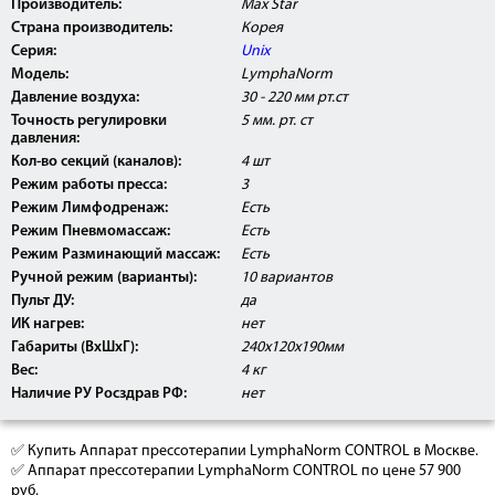
Производитель:
Max Star
Страна производитель:
Корея
Серия:
Unix
Модель:
LymphaNorm
Давление воздуха:
30 - 220 мм рт.ст
Точность регулировки
5 мм. рт. ст
давления:
Кол-во секций (каналов):
4 шт
Режим работы пресса:
3
Режим Лимфодренаж:
Есть
Режим Пневмомассаж:
Есть
Режим Разминающий массаж:
Есть
Ручной режим (варианты):
10 вариантов
Пульт ДУ:
да
ИК нагрев:
нет
Габариты (ВxШxГ):
240х120х190мм
Вес:
4 кг
Наличие РУ Росздрав РФ:
нет
✅ Купить Аппарат прессотерапии LymphaNorm CONTROL в Москве.
✅ Аппарат прессотерапии LymphaNorm CONTROL по цене 57 900
руб.