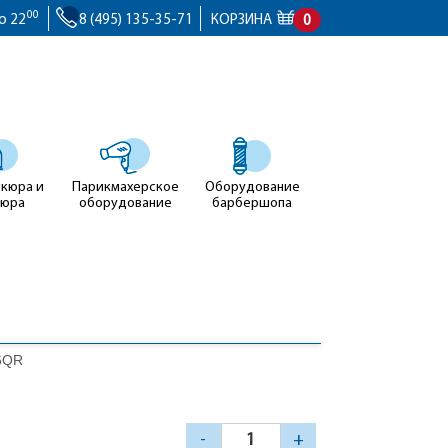
00
о 22
8 (495) 135-35-71
КОРЗИНА
0
икюра и
Парикмахерское
Оборудование
кюра
оборудование
барбершопа
 6QR
-
+