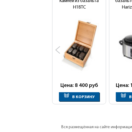
камней из базальта
базальт
H18TC
Hari
Цена: 8 400
руб
Цена: 
В КОРЗИНУ
В
Вся размещённая на сайте информация