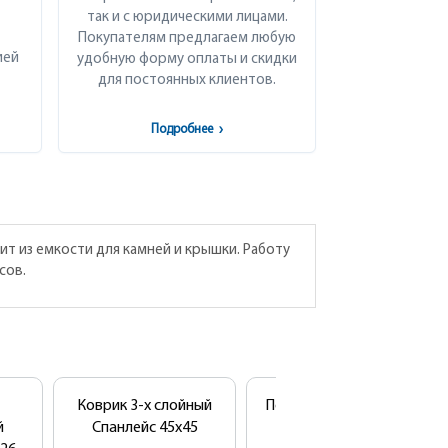
так и с юридическими лицами.
Покупателям предлагаем любую
ией
удобную форму оплаты и скидки
для постоянных клиентов.
Подробнее
›
т из емкости для камней и крышки. Работу
сов.
Коврик 3-х слойный
Полотенце стандарт
й
Спанлейс 45х45
100шт/уп