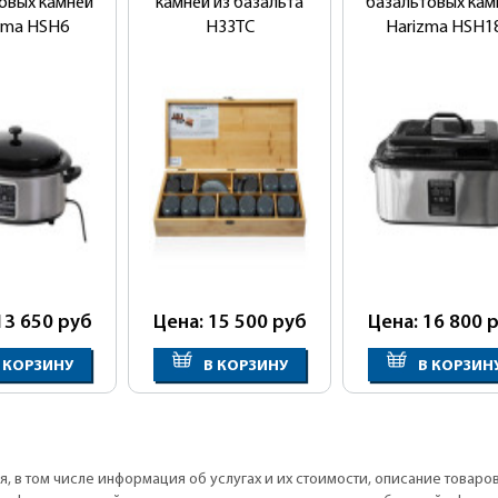
овых камней
камней из базальта
базальтовых кам
zma HSH6
H33TC
Harizma HSH1
13 650
руб
Цена: 15 500
руб
Цена: 16 800
р
 КОРЗИНУ
В КОРЗИНУ
В КОРЗИН
, в том числе информация об услугах и их стоимости, описание товаро