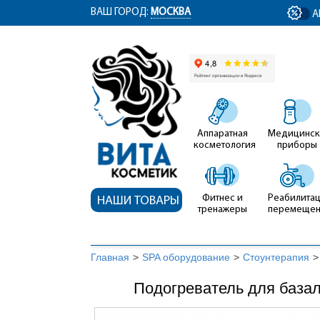
ym(12767704, 'getClientID', function(clientID) { document.getElementById('cli
ВАШ ГОРОД:
МОСКВА
А
Аппаратная
Медицинск
косметология
приборы
Фитнес и
Реабилитац
НАШИ ТОВАРЫ
тренажеры
перемеще
Главная
>
SPA оборудование
>
Стоунтерапия
>
Подогреватель для база