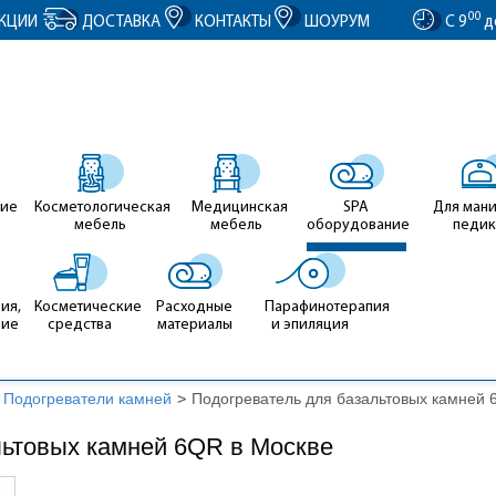
entID').value = clientID; });
00
КЦИИ
ДОСТАВКА
КОНТАКТЫ
ШОУРУМ
С 9
д
ие
Косметологическая
Медицинская
SPA
Для ман
мебель
мебель
оборудование
педи
ия,
Косметические
Расходные
Парафинотерапия
ние
средства
материалы
и эпиляция
Подогреватели камней
>
Подогреватель для базальтовых камней
льтовых камней 6QR в Москве