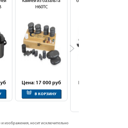
ней
камней из базальта
базальтовых камней
8
H60TC
6QR-1
уб
Цена: 17 000
руб
Цена: 9 050
руб
Нет в
У
В КОРЗИНУ
наличии
в и изображения, носит исключительно