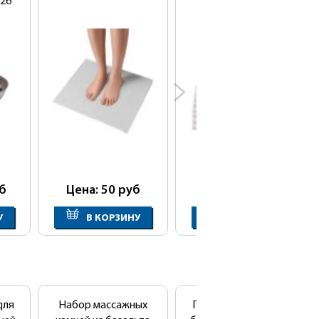
26
б
Цена: 50
руб
Цена: 695
руб
У
В КОРЗИНУ
В КОРЗИНУ
для
Набор массажных
Подогреватель для