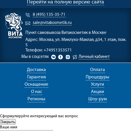
Перейти на полную версию сайта
8 (495) 135-35-71
sale@vitakosmetik.ru
Пункт самовывоза
Витакосметик в Москве
Адрес:
Москва, ул. Миклухо-Маклая, д34, 1 этаж, пом.
5
Телефон:
+74951353571
Мы в соцсетях
Личный кабинет
Доставка
Оплата
Гарантия
Процедуры
Оснащение
Услуги
О нас
Акции
Регионы
Шоу-рум
Сформулируйте интересующий вас вопрос
Ваше имя