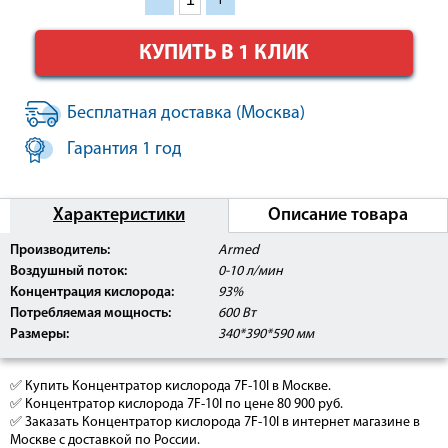
КУПИТЬ В 1 КЛИК
Бесплатная доставка (Москва)
Гарантия 1 год
Характеристики
Описание товара
Производитель:
Armed
Внимание:
Данное изделие прошло клинические
Воздушный поток:
0-10 л/мин
испытания, имеет Регистрационное Удостоверение
Росздравнадзор РФ, а также сертификат
Концентрация кислорода:
93%
соответствия РОСТ, может быть использовано в
Потребляемая мощность:
600 Вт
медицинских центрах, ЛПУ, а так же
Размеры:
340*390*590 мм
косметологических салонах.
✅ Купить Концентратор кислорода 7F-10l в Москве.
✅ Концентратор кислорода 7F-10l по цене 80 900 руб.
✅ Заказать Концентратор кислорода 7F-10l в интернет магазине в
Москве с доставкой по России.