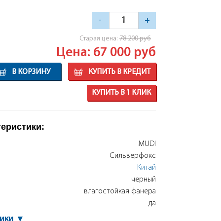
-
+
Cтарая цена:
78 200
руб
Цена: 67 000
руб
В КОРЗИНУ
КУПИТЬ В КРЕДИТ
КУПИТЬ В 1 КЛИК
теристики:
MUDI
Сильверфокс
Китай
черный
влагостойкая фанера
да
тики
▾