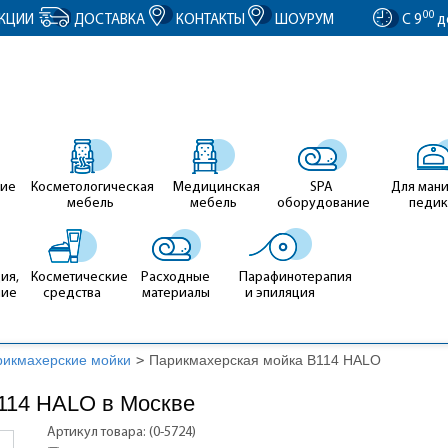
entID').value = clientID; });
00
КЦИИ
ДОСТАВКА
КОНТАКТЫ
ШОУРУМ
С 9
д
ие
Косметологическая
Медицинская
SPA
Для ман
мебель
мебель
оборудование
педи
ия,
Косметические
Расходные
Парафинотерапия
ние
средства
материалы
и эпиляция
рикмахерские мойки
>
Парикмахерская мойка В114 HALO
114 HALO в Москве
Артикул товара: (0-5724)