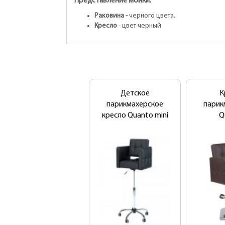
Представление мойки:
Раковина -
черного цвета.
Кресло
- цвет черный
Детское
К
парикмахерское
парик
кресло Quanto mini
Q