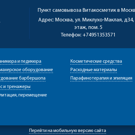
Пункт самовывоза
Витакосметик в Моск
u
Адрес:
Москва, ул. Миклухо-Маклая, д34,
этаж, пом. 5
Телефон:
+74951353571
аникюра и педикюра
Косметические средства
махерское оборудование
Расходные материалы
дование барбершопа
Парафинотерапия и эпиляция
с и тренажеры
литация, перемещение
Перейти на мобильную версию сайта