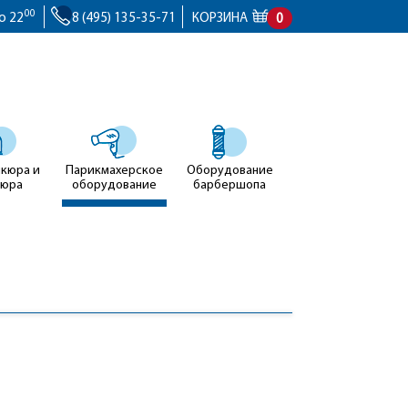
00
о 22
8 (495) 135-35-71
КОРЗИНА
0
икюра и
Парикмахерское
Оборудование
кюра
оборудование
барбершопа