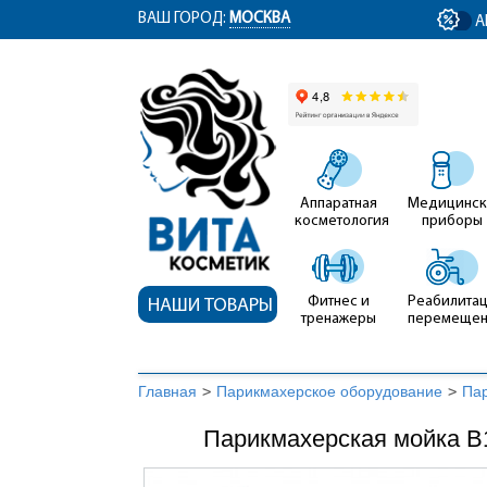
ym(12767704, 'getClientID', function(clientID) { document.getElementById('cli
ВАШ ГОРОД:
МОСКВА
А
Аппаратная
Медицинск
косметология
приборы
Фитнес и
Реабилитац
НАШИ ТОВАРЫ
тренажеры
перемеще
Главная
>
Парикмахерское оборудование
>
Па
Парикмахерская мойка В