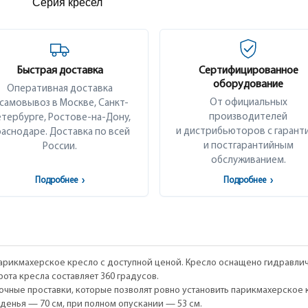
Серия кресел
Быстрая доставка
Сертифицированное
оборудование
Оперативная доставка
От официальных
 самовывоз в Москве, Санкт-
производителей
тербурге, Ростове-на-Дону,
и дистрибьюторов с гарант
аснодаре. Доставка по всей
и постгарантийным
России.
обслуживанием.
Подробнее
›
Подробнее
›
парикмахерское кресло с доступной ценой. Кресло оснащено гидравл
ота кресла составляет 360 градусов.
чные проставки, которые позволят ровно установить парикмахерское к
денья — 70 см, при полном опускании — 53 см.