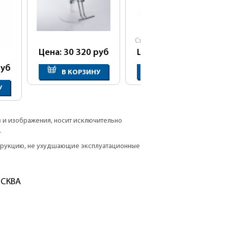
Cтарая цена:
30 750
руб
Цена: 30 320
руб
Цена: 27 700
руб
уб
В КОРЗИНУ
В КОРЗИНУ
У
в и изображения, носит исключительно
.
струкцию, не ухудшающие эксплуатационные
ОСКВА