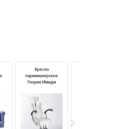
Кресло
Кресло
е
парикмахерское
парикмахерское
Глория Имидж
Хилтон