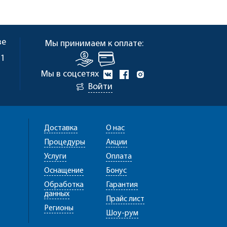
ве
Мы принимаем к оплате:
 1
Мы в соцсетях
Войти
Доставка
О нас
Процедуры
Акции
Услуги
Оплата
Оснащение
Бонус
Обработка
Гарантия
данных
Прайс лист
Регионы
Шоу-рум