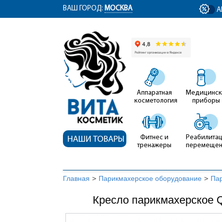
ym(12767704, 'getClientID', function(clientID) { document.getElementById('cli
ВАШ ГОРОД:
МОСКВА
А
Аппаратная
Медицинск
косметология
приборы
Фитнес и
Реабилитац
НАШИ ТОВАРЫ
тренажеры
перемеще
Главная
>
Парикмахерское оборудование
>
Пар
Кресло парикмахерское 