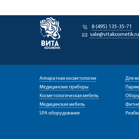
8 (495) 135-35-71
sale@vitakosmetik.r
Аппаратная косметология
Для м
Медицинские приборы
Парик
Косметологическая мебель
Обору
Медицинская мебель
Фитне
SPA оборудование
Реаби