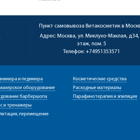
Пункт самовывоза
Витакосметик в Моск
u
Адрес:
Москва, ул. Миклухо-Маклая, д34,
этаж, пом. 5
Телефон:
+74951353571
аникюра и педикюра
Косметические средства
махерское оборудование
Расходные материалы
дование барбершопа
Парафинотерапия и эпиляция
с и тренажеры
литация, перемещение