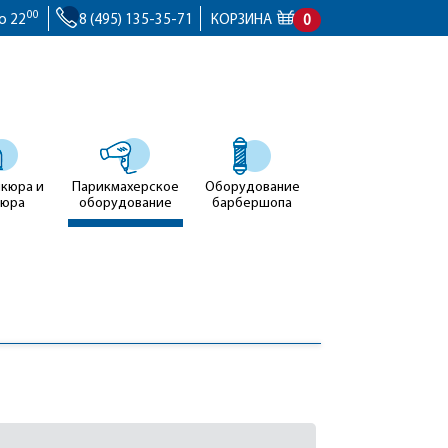
00
о 22
8 (495) 135-35-71
КОРЗИНА
0
икюра и
Парикмахерское
Оборудование
кюра
оборудование
барбершопа