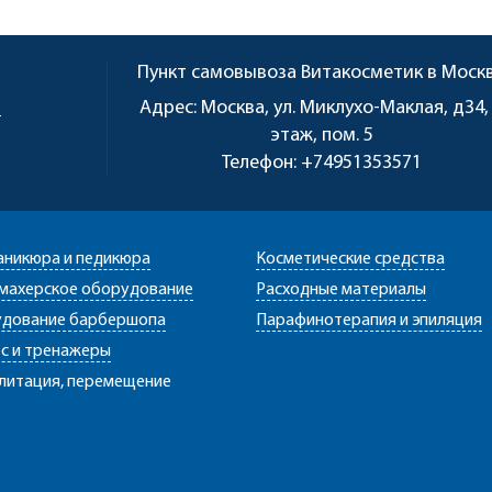
Пункт самовывоза
Витакосметик в Моск
u
Адрес:
Москва, ул. Миклухо-Маклая, д34,
этаж, пом. 5
Телефон:
+74951353571
аникюра и педикюра
Косметические средства
махерское оборудование
Расходные материалы
дование барбершопа
Парафинотерапия и эпиляция
с и тренажеры
литация, перемещение