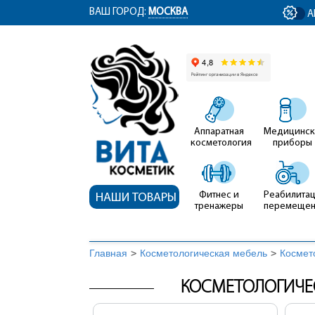
ym(12767704, 'getClientID', function(clientID) { document.getElementById('cli
ВАШ ГОРОД:
МОСКВА
А
Аппаратная
Медицинск
косметология
приборы
Фитнес и
Реабилитац
НАШИ ТОВАРЫ
тренажеры
перемеще
Главная
>
Косметологическая мебель
>
Космет
КОСМЕТОЛОГИЧЕС