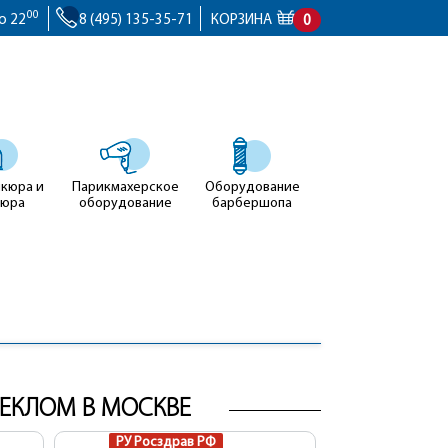
00
о 22
8 (495) 135-35-71
КОРЗИНА
0
икюра и
Парикмахерское
Оборудование
кюра
оборудование
барбершопа
ТЕКЛОМ В МОСКВЕ
РУ Росздрав РФ