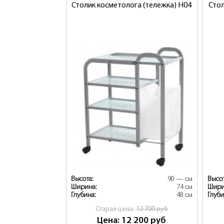
Столик косметолога (тележка) H04
Стол
Высота:
90 — см
Высот
Ширина:
74 см
Шири
Глубина:
48 см
Глуби
Cтарая цена:
12 700
руб
Цена: 12 200
руб