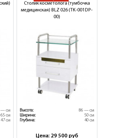
ский)
Столик косметолога (тумбочка
медицинская) BLZ 026 (TK-001DP-
00)
 — см
Высота:
86 — см
65 см
Ширина:
50 см
47 см
Глубина:
40 см
Цена: 29 500
руб