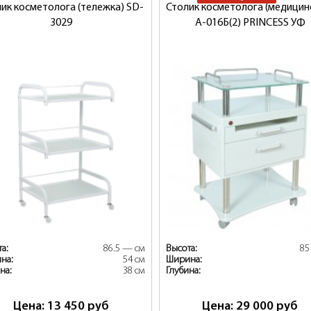
ик косметолога (тележка) SD-
Столик косметолога (медицин
3029
А-016Б(2) PRINCESS УФ
а:
86.5 — см
Высота:
85
на:
54 см
Ширина:
на:
38 см
Глубина:
Цена: 13 450
руб
Цена: 29 000
руб