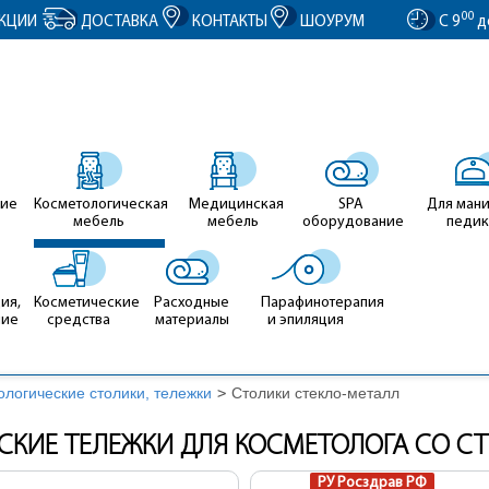
entID').value = clientID; });
00
КЦИИ
ДОСТАВКА
КОНТАКТЫ
ШОУРУМ
С 9
д
ие
Косметологическая
Медицинская
SPA
Для ман
мебель
мебель
оборудование
педи
ия,
Косметические
Расходные
Парафинотерапия
ние
средства
материалы
и эпиляция
ологические столики, тележки
>
Столики стекло-металл
КИЕ ТЕЛЕЖКИ ДЛЯ КОСМЕТОЛОГА СО С
РУ Росздрав РФ