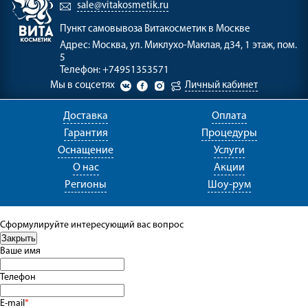
sale@vitakosmetik.ru
Пункт самовывоза
Витакосметик в Москве
Адрес:
Москва, ул. Миклухо-Маклая, д34, 1 этаж, пом.
5
Телефон:
+74951353571
Мы в соцсетях
Личный кабинет
Доставка
Оплата
Гарантия
Процедуры
Оснащение
Услуги
О нас
Акции
Регионы
Шоу-рум
Сформулируйте интересующий вас вопрос
Ваше имя
Телефон
E-mail
*