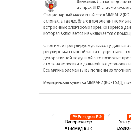
Внимание:
Данное изделие по
центрах, ЛПУ, а так же косм
Стационарный массажный стол ММКМ-2 (КО-
салонах, а так же, благодаря элегантному в
встроенные электромоторы, которых в данн
которая включается и выключается с помощ
Стол имеет регулируемую высоту, данная р
регулировка спинной части осуществляется
декоративной подушкой, что позволит прово
стола на колесики и дальнейшая установка 
Все мягкие элементы выполнены из плотного
Медицинская кушетка ММКМ-2 (КО-153Д) пре
РУ Росздрав РФ
Вапоризатор
Ультр
АтисМед ВЦ с
мойка 