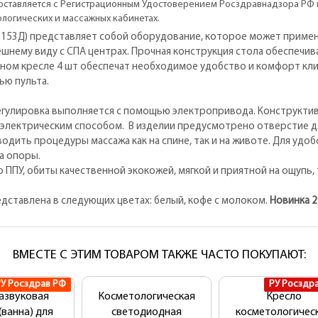
ставляется с Регистрационным Удостоверением Росздравнадзора РФ 
етологических и массажных кабинетах.
153Д) представляет собой оборудование, которое может применя
нешнему виду с СПА центрах. Прочная конструкция стола обеспечи
ом кресле 4 шт обеспечат необходимое удобство и комфорт клие
ью пульта.
егулировка выполняется с помощью электропривода. Конструктивн
 электрическим способом. В изделии предусмотрено отверстие дл
дить процедуры массажа как на спине, так и на животе. Для удо
на опоры.
 ППУ, обиты качественной экокожей, мягкой и приятной на ощупь, 
дставлена в следующих цветах: белый, кофе с молоком.
Новинка 2
ВМЕСТЕ С ЭТИМ ТОВАРОМ ТАКЖЕ ЧАСТО ПОКУПАЮТ:
РУ Росздрав РФ
РУ Росздр
азвуковая
Косметологическая
Кресло
(ванна) для
светодиодная
косметологичес