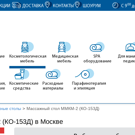
entID').value = clientID; });
00
КЦИИ
ДОСТАВКА
КОНТАКТЫ
ШОУРУМ
С 9
д
ие
Косметологическая
Медицинская
SPA
Для ман
мебель
мебель
оборудование
педи
ия,
Косметические
Расходные
Парафинотерапия
ние
средства
материалы
и эпиляция
ные столы
>
Массажный стол ММКМ-2 (КО-153Д)
(КО-153Д) в Москве