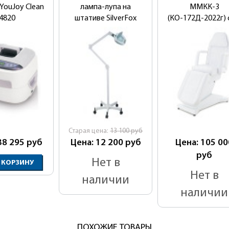
YouJoy Clean
лампа-лупа на
ММКК-3
4820
штативе SilverFox
(КО-172Д-2022г) 
X05
Росздрав РФ
Cтарая цена:
13 100
руб
38 295
руб
Цена: 12 200
руб
Цена: 105 00
руб
Нет в
 КОРЗИНУ
Нет в
наличии
наличии
ПОХОЖИЕ ТОВАРЫ