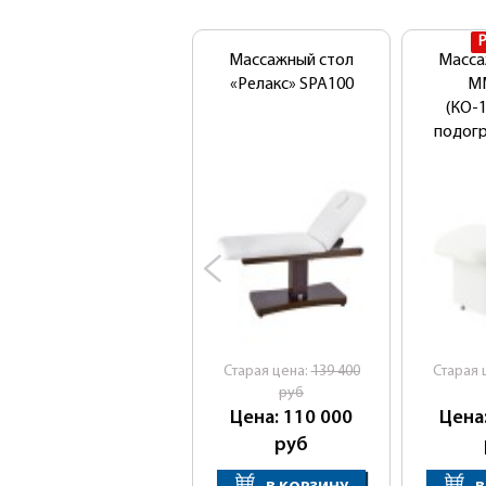
Массажный стол
Масса
«Релакс» SPA100
М
(КО-1
подог
Cтарая цена:
139 400
Cтарая 
руб
Цена: 110 000
Цена
руб