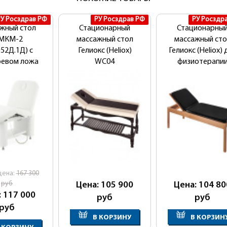
РУ Росздрав РФ
РУ Росздрав РФ
РУ Росздр
жный стол
Стационарный
Стационарны
МКМ-2
массажный стол
массажный сто
52Д.1Д) с
Гелиокс (Heliox)
Гелиокс (Heliox) 
ревом ложа
WC04
физиотерапи
FISIO2
цена:
167 300
руб
Цена: 105 900
Цена: 104 80
: 117 000
руб
руб
руб
В КОРЗИНУ
В КОРЗИН