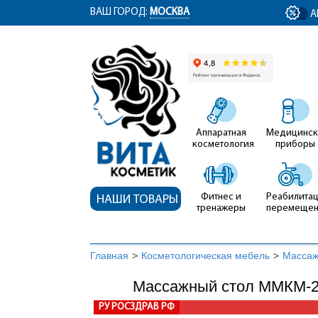
ym(12767704, 'getClientID', function(clientID) { document.getElementById('cli
ВАШ ГОРОД:
МОСКВА
А
Аппаратная
Медицинск
косметология
приборы
Фитнес и
Реабилитац
НАШИ ТОВАРЫ
тренажеры
перемеще
Главная
>
Косметологическая мебель
>
Массаж
Массажный стол ММКМ-2 
РУ РОСЗДРАВ РФ