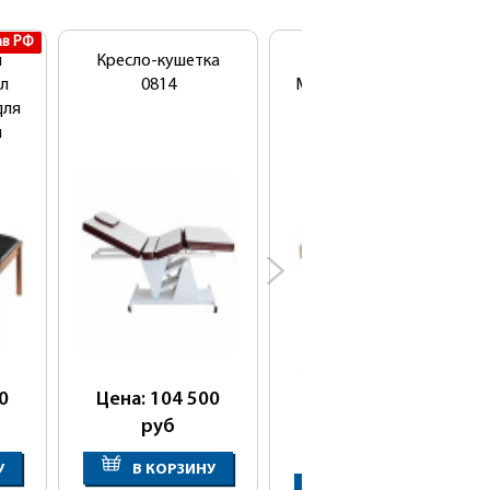
ав РФ
РУ Росздрав РФ
й
Кресло-кушетка
Массажный стол
л
0814
ММКМ-2 (КО-154Д)
для
и
Cтарая цена:
191 000
руб
0
Цена: 104 500
Цена: 121 100
руб
руб
У
В КОРЗИНУ