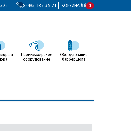
00
о 22
8 (495) 135-35-71
КОРЗИНА
0
икюра и
Парикмахерское
Оборудование
кюра
оборудование
барбершопа