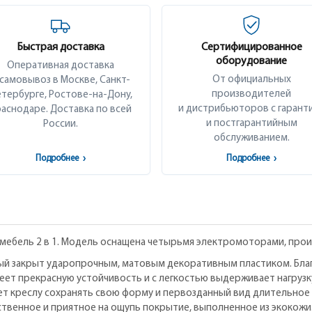
Быстрая доставка
Сертифицированное
оборудование
Оперативная доставка
От официальных
 самовывоз в Москве, Санкт-
производителей
тербурге, Ростове-на-Дону,
и дистрибьюторов с гарант
аснодаре. Доставка по всей
и постгарантийным
России.
обслуживанием.
Подробнее
›
Подробнее
›
 мебель 2 в 1. Модель оснащена четырьмя электромоторами, прои
ый закрыт ударопрочным, матовым декоративным пластиком. Благ
еет прекрасную устойчивость и с легкостью выдерживает нагрузку
яет креслу сохранять свою форму и первозданный вид длительно
твенное и приятное на ощупь покрытие, выполненное из экокожи