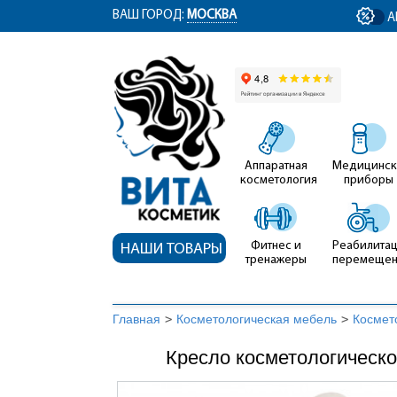
ym(12767704, 'getClientID', function(clientID) { document.getElementById('cli
ВАШ ГОРОД:
МОСКВА
А
Аппаратная
Медицинск
косметология
приборы
Фитнес и
Реабилитац
НАШИ ТОВАРЫ
тренажеры
перемеще
Главная
>
Косметологическая мебель
>
Космет
Кресло косметологическое