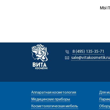
МЫ П
8 (495) 135-35-71
sale@vitakosmetik.r
Аппаратная косметология
Для м
Медицинские приборы
Парик
Косметологическая мебель
Обору