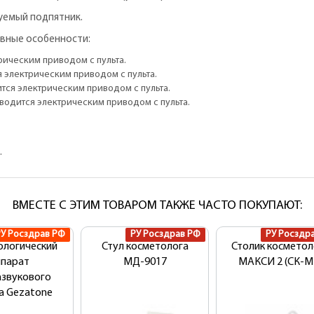
уемый подпятник.
вные особенности:
рическим приводом с пульта.
 электрическим приводом с пульта.
тся электрическим приводом с пульта.
водится электрическим приводом с пульта.
.
ВМЕСТЕ С ЭТИМ ТОВАРОМ ТАКЖЕ ЧАСТО ПОКУПАЮТ:
РУ Росздрав РФ
РУ Росздрав РФ
РУ Росздр
ологический
Стул косметолога
Столик косметол
ппарат
MД-9017
МАКСИ 2 (СК-М
азвукового
а Gezatone
onic B-790