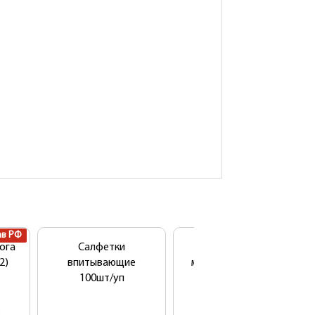
ав РФ
ога
Салфетки
Чехол на кушетку
2)
впитывающие
многоразовый ПВХ
100шт/уп
210х90