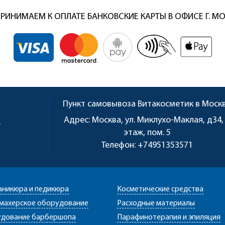
РИНИМАЕМ К ОПЛАТЕ БАНКОВСКИЕ КАРТЫ В ОФИСЕ Г. М
Пункт самовывоза
Витакосметик в Моск
u
Адрес:
Москва, ул. Миклухо-Маклая, д34,
этаж, пом. 5
Телефон:
+74951353571
аникюра и педикюра
Косметические средства
махерское оборудование
Расходные материалы
дование барбершопа
Парафинотерапия и эпиляция