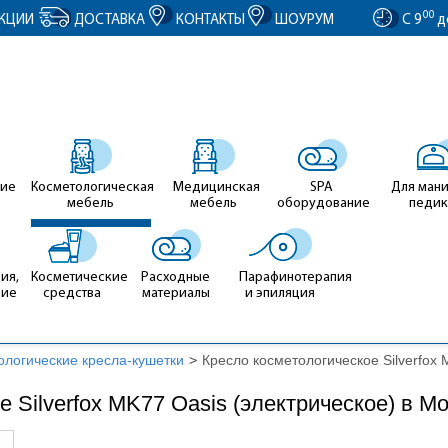
entID').value = clientID; });
00
КЦИИ
ДОСТАВКА
КОНТАКТЫ
ШОУРУМ
С 9
д
ие
Косметологическая
Медицинская
SPA
Для ман
мебель
мебель
оборудование
педи
ия,
Косметические
Расходные
Парафинотерапия
ние
средства
материалы
и эпиляция
ологические кресла-кушетки
>
Кресло косметологическое Silverfox 
 Silverfox MK77 Oasis (электрическое) в М