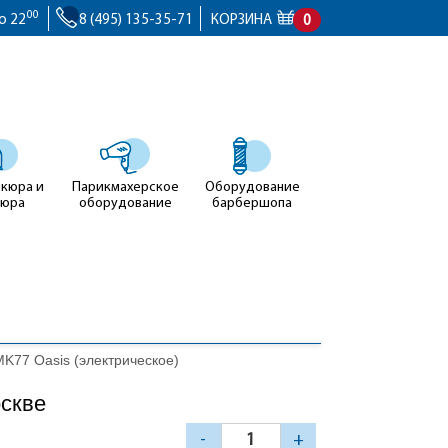
00
о 22
8 (495) 135-35-71
КОРЗИНА
0
икюра и
Парикмахерское
Оборудование
кюра
оборудование
барбершопа
MK77 Oasis (электрическое)
оскве
-
+