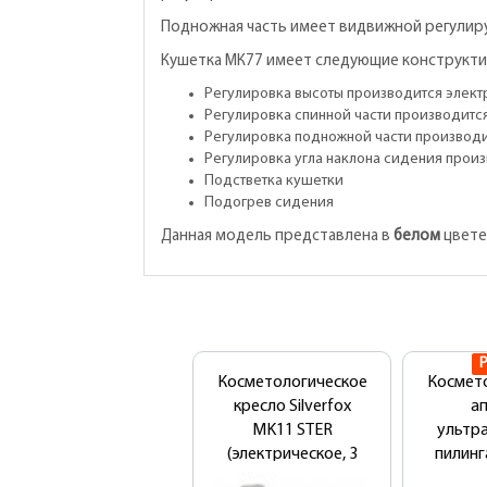
Подножная часть имеет видвижной регулир
Кушетка МК77 имеет следующие конструкти
Регулировка высоты производится элект
Регулировка спинной части производится
Регулировка подножной части производи
Регулировка угла наклона сидения произ
Подстветка кушетки
Подогрев сидения
Данная модель представлена в
белом
цвете
Косметологическое
Космет
кресло Silverfox
а
MK11 STER
ультр
(электрическое, 3
пилинг
мотора)
Bio S