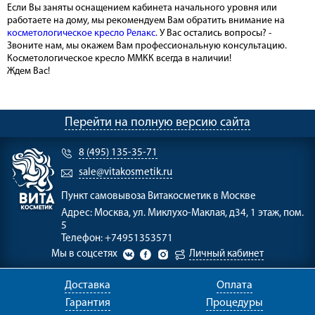
Если Вы заняты оснащением кабинета начального уровня или
работаете на дому, мы рекомендуем Вам обратить внимание на
косметологическое кресло Релакс
. У Вас остались вопросы? -
Звоните нам, мы окажем Вам профессиональную консультацию.
Косметологическое кресло ММКК всегда в наличии!
Ждем Вас!
Перейти на полную версию сайта
8 (495) 135-35-71
sale@vitakosmetik.ru
Пункт самовывоза
Витакосметик в Москве
Адрес:
Москва, ул. Миклухо-Маклая, д34, 1 этаж, пом.
5
Телефон:
+74951353571
Мы в соцсетях
Личный кабинет
Доставка
Оплата
Гарантия
Процедуры