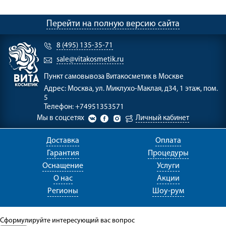
Перейти на полную версию сайта
8 (495) 135-35-71
sale@vitakosmetik.ru
Пункт самовывоза
Витакосметик в Москве
Адрес:
Москва, ул. Миклухо-Маклая, д34, 1 этаж, пом.
5
Телефон:
+74951353571
Мы в соцсетях
Личный кабинет
Доставка
Оплата
Гарантия
Процедуры
Оснащение
Услуги
О нас
Акции
Регионы
Шоу-рум
Сформулируйте интересующий вас вопрос