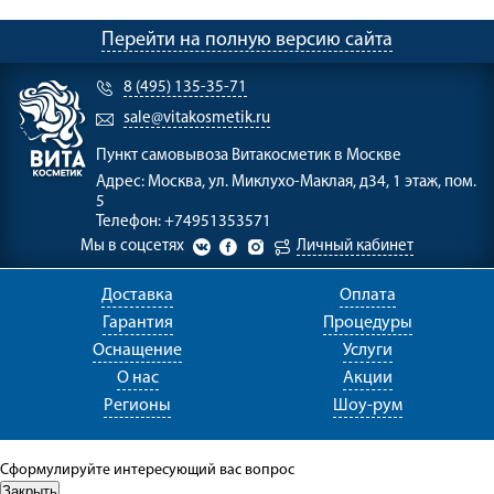
Перейти на полную версию сайта
8 (495) 135-35-71
sale@vitakosmetik.ru
Пункт самовывоза
Витакосметик в Москве
Адрес:
Москва, ул. Миклухо-Маклая, д34, 1 этаж, пом.
5
Телефон:
+74951353571
Мы в соцсетях
Личный кабинет
Доставка
Оплата
Гарантия
Процедуры
Оснащение
Услуги
О нас
Акции
Регионы
Шоу-рум
Сформулируйте интересующий вас вопрос