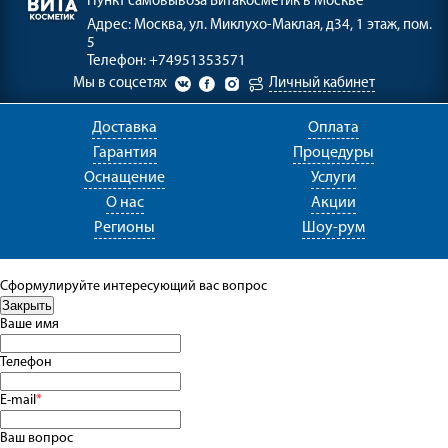
Пункт самовывоза
Витакосметик в Москве
Адрес:
Москва, ул. Миклухо-Маклая, д34, 1 этаж, пом.
5
Телефон:
+74951353571
Мы в соцсетях
Личный кабинет
Доставка
Оплата
Гарантия
Процедуры
Оснащение
Услуги
О нас
Акции
Регионы
Шоу-рум
Сформулируйте интересующий вас вопрос
Ваше имя
Телефон
E-mail
*
Ваш вопрос