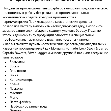
Ни один из профессиональных барберов не может представить свою
полноценную работу без различных профессиональных
косметических средств, которые применяются в
парикмахерских.Парикмахерские косметические средства
позволяют мастеру выполнить необходимую укладку, выполнить
маскирование седины(скрыть седину), уложить бороду. Помимо
этого, к данному типу продукции относятся и специальные
профессиональные мужские шампуни, лосьоны и крема.
У нас вы сможете купить косметические средства для укладки таких
известных производителей как Morgan's Pomade, Lock Stock & Barrel,
Captain Fawcett, Edwin Jagger и многие другие. В наличии следующие
типы товаров:
Бальзамы
Воски
Гель-воски
Глина
Кондиционеры
Крема
Лосьоны
Мастика
Мыло
Паста-файбер
Парфюмированная вода