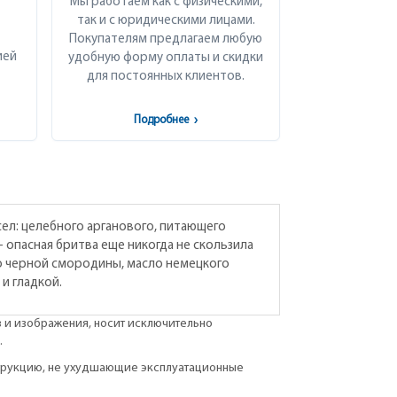
Мы работаем как с физическими,
так и с юридическими лицами.
Покупателям предлагаем любую
ией
удобную форму оплаты и скидки
для постоянных клиентов.
Подробнее
›
сел: целебного арганового, питающего
 опасная бритва еще никогда не скользила
ло черной смородины, масло немецкого
и гладкой.
в и изображения, носит исключительно
.
струкцию, не ухудшающие эксплуатационные