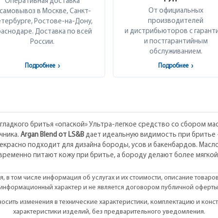
Оперативная доставка
От официальных
 самовывоз в Москве, Санкт-
производителей
тербурге, Ростове-на-Дону,
и дистрибьюторов с гарант
аснодаре. Доставка по всей
и постгарантийным
России.
обслуживанием.
Подробнее
›
Подробнее
›
й гладкого бритья «опаской» Ультра-легкое средство со сбором ма
чника.
Argan Blend от LS&B
дает идеальную видимость при бритье -
прекрасно подходит для дизайна бороды, усов и бакенбардов. Мас
временно питают кожу при бритье, а бороду делают более мягкой 
, в том числе информация об услугах и их стоимости, описание товаро
информационный характер и не является договором публичной оферты
вносить изменения в технические характеристики, комплектацию и кон
характеристики изделий, без предварительного уведомления.