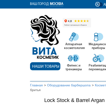
ym(12767704, 'getClientID', function(clientID) { document.getElementById('cli
ВАШ ГОРОД:
МОСКВА
А
Аппаратная
Медицинск
косметология
приборы
Фитнес и
Реабилитац
НАШИ ТОВАРЫ
тренажеры
перемеще
Главная
>
Оборудование барбершопа
>
Космет
бритья
Lock Stock & Barrel Arga