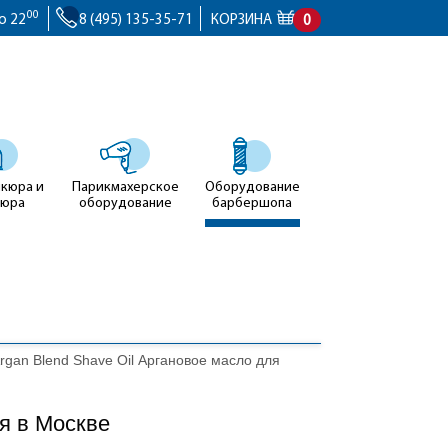
00
о 22
8 (495) 135-35-71
КОРЗИНА
0
икюра и
Парикмахерское
Оборудование
кюра
оборудование
барбершопа
 Argan Blend Shave Oil Аргановое масло для
ья в Москве