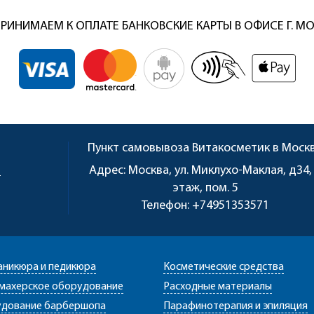
РИНИМАЕМ К ОПЛАТЕ БАНКОВСКИЕ КАРТЫ В ОФИСЕ Г. М
Пункт самовывоза
Витакосметик в Моск
u
Адрес:
Москва, ул. Миклухо-Маклая, д34,
этаж, пом. 5
Телефон:
+74951353571
аникюра и педикюра
Косметические средства
махерское оборудование
Расходные материалы
дование барбершопа
Парафинотерапия и эпиляция