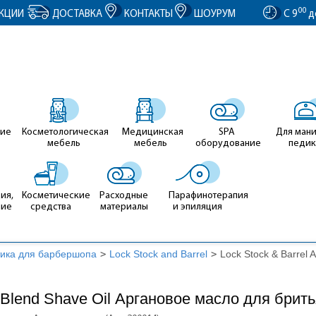
entID').value = clientID; });
00
КЦИИ
ДОСТАВКА
КОНТАКТЫ
ШОУРУМ
С 9
д
ие
Косметологическая
Медицинская
SPA
Для ман
мебель
мебель
оборудование
педи
ия,
Косметические
Расходные
Парафинотерапия
ние
средства
материалы
и эпиляция
ика для барбершопа
>
Lock Stock and Barrel
>
Lock Stock & Barrel
n Blend Shave Oil Аргановое масло для брит