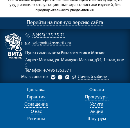
ухудшающие эксплуатационные характеристики изделий, без
предварительного уведомления.
Перейти на полную версию сайта
8 (495) 135-35-71
sale@vitakosmetik.ru
Пункт самовывоза
Витакосметик в Москве
Адрес:
Москва, ул. Миклухо-Маклая, д34, 1 этаж, пом.
5
Телефон:
+74951353571
Мы в соцсетях
Личный кабинет
Доставка
Оплата
Гарантия
Процедуры
Оснащение
Услуги
О нас
Акции
Регионы
Шоу-рум