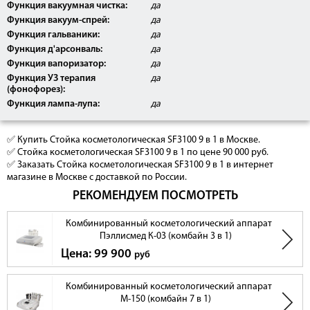
Функция вакуумная чистка:
да
Функция вакуум-спрей:
да
Функция гальваники:
да
Ультрафонофорез
Функция д'арсонваль:
да
Функция вапоризатор:
да
Функция УЗ терапия
да
(фонофорез):
Вакуумная чистка
Функция лампа-лупа:
да
Вакуум-спрей
✅ Купить Стойка косметологическая SF3100 9 в 1 в Москве.
✅ Стойка косметологическая SF3100 9 в 1 по цене 90 000 руб.
Вакуумно-роликовый массаж
✅ Заказать Стойка косметологическая SF3100 9 в 1 в интернет
Ультразвуковая чистка
магазине в Москве с доставкой по России.
РЕКОМЕНДУЕМ ПОСМОТРЕТЬ
Гальваника (ионофорез)
Комбинированный косметологический аппарат
Пэллисмед К-03 (комбайн 3 в 1)
Дезинкрустация
Цена: 99 900
руб
Комбинированный косметологический аппарат
М-150 (комбайн 7 в 1)