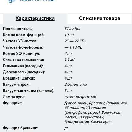
Характеристики
Описание товара
Производитель:
Silver fox
Кол-во косм. функций:
10 шт
Частота УЗ чистки:
25 — 27 КГц
Частота фонофореза:
— 1.1 МГц
Кол-во УФ манипул:
2 шт
Сила тока гальваники:
1.1 мА
Гальваника (насадки):
4 шт
Вапоризатор
Д'арсонваль (насадки):
4 шт
Брашинг (щетки):
4 шт
Лампа лупа
Вакуум-спрей:
2 балончика
Вакуумная чистка (канюли):
3 шт
Дарсонваль
Лампа лупа:
люминисцентная
Функции::
Д'арсонваль, Брашинг, Гальваника,
УЗ пиллинг, УЗ терапия
(ультрафонофорез), Вакуумная
чистка, Вакуум-спрей,
Вапоризация, Лампа лупа
Функция брашинг:
да
Брашинг