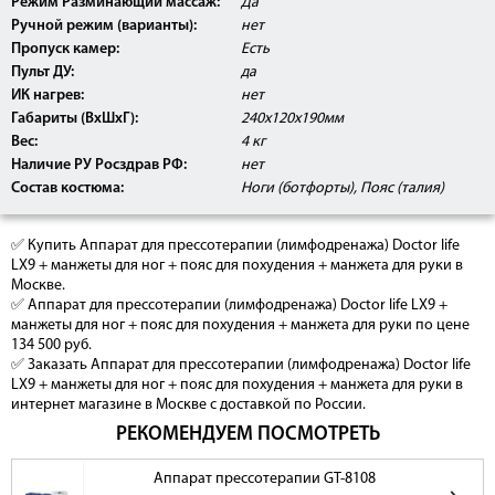
Режим Разминающий массаж:
Да
Ручной режим (варианты):
нет
Пропуск камер:
Есть
Пульт ДУ:
да
ИК нагрев:
нет
Габариты (ВxШxГ):
240х120х190мм
Вес:
4 кг
Наличие РУ Росздрав РФ:
нет
Состав костюма:
Ноги (ботфорты), Пояс (талия)
✅ Купить Аппарат для прессотерапии (лимфодренажа) Doctor life
LX9 + манжеты для ног + пояс для похудения + манжета для руки в
Москве.
✅ Аппарат для прессотерапии (лимфодренажа) Doctor life LX9 +
манжеты для ног + пояс для похудения + манжета для руки по цене
134 500 руб.
✅ Заказать Аппарат для прессотерапии (лимфодренажа) Doctor life
LX9 + манжеты для ног + пояс для похудения + манжета для руки в
интернет магазине в Москве с доставкой по России.
РЕКОМЕНДУЕМ ПОСМОТРЕТЬ
Аппарат прессотерапии GT-8108