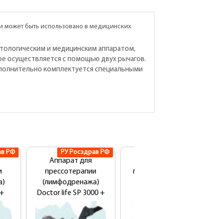
и может быть использовано в медицинских
етологическим и медицинским аппаратом,
е осуществляется с помощью двух рычагов.
дополнительно комплектуется специальными
ав РФ
РУ Росздрав РФ
Аппарат для
Аппарат
и
прессотерапии
прессотерапии GT-
а)
(лимфодренажа)
8108
 +
Doctor life SP 3000 +
г +
манжеты для ног,
ния
рук, талии + мат