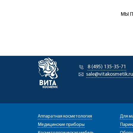
МЫ П
8 (495) 135-35-71
sale@vitakosmetik.r
Аппаратная косметология
Для м
Медицинские приборы
Парик