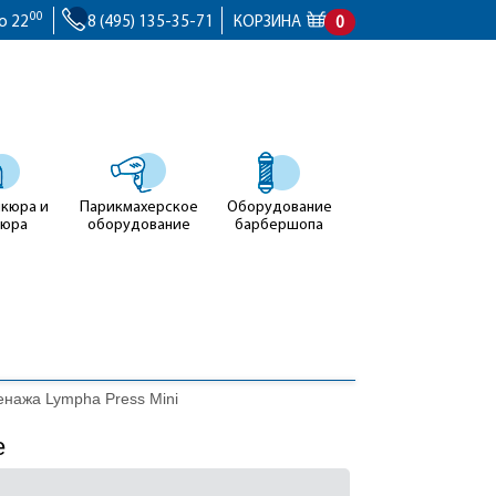
00
о 22
8 (495) 135-35-71
КОРЗИНА
0
икюра и
Парикмахерское
Оборудование
кюра
оборудование
барбершопа
нажа Lympha Press Mini
е