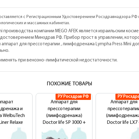
ставляется с Регистрационным Удостоверением Росздравнадзора РФ 
тологических и массажных кабинетах.
ini производства компании MEGO AFEK является израильским косм
достоверением Минздрав РФ. Прибор прост в управлении, которо
й аппарат для прессотерапии , лимфодренажа Lympha Press Mini 
ьно.
рименять при венозно-лимфатической недостаточности.
ПОХОЖИЕ ТОВАРЫ
РУ Росздрав РФ
РУ Росздр
ппарат
Аппарат для
Аппарат для
дренажа и
прессотерапии
прессотерапи
а WelbuTech
(лимфодренажа)
(лимфодренаж
Liner Relaxe
Doctor life SP 3000 +
Doctor life LX7
A-900
манжеты для ног,
манжеты для но
ндартный
талии + мат
пояс для похуде