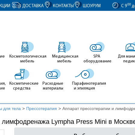
entID').value = clientID; });
00
КЦИИ
ДОСТАВКА
КОНТАКТЫ
ШОУРУМ
С 9
д
ие
Косметологическая
Медицинская
SPA
Для ман
мебель
мебель
оборудование
педи
ия,
Косметические
Расходные
Парафинотерапия
ние
средства
материалы
и эпиляция
ы для тела
>
Прессотерапия
>
Аппарат прессотерапии и лимфодре
 лимфодренажа Lympha Press Mini в Москв