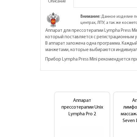
Описание
Внимание:
Данное изделие по
центрах, ЛПУ, а так же косме
Аппарат для прессотерапии Lympha Press M
который поставляется с регистрационным у
В аппарат заложена одна программа. Кажды
манжетами, которые выбираются индивиуал
Прибор Lympha Press Mini рекомендуется п
Аппарат
А
прессотерапии Unix
лимфо
Lympha Pro 2
массаж
Seven 
WB
(ста