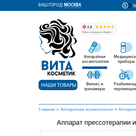
ym(12767704, 'getClientID', function(clientID) { document.getElementById('cli
ВАШ ГОРОД:
МОСКВА
А
Аппаратная
Медицинск
косметология
приборы
Фитнес и
Реабилитац
НАШИ ТОВАРЫ
тренажеры
перемеще
Главная
>
Аппаратная косметология
>
Аппарат
Аппарат прессотерапии и