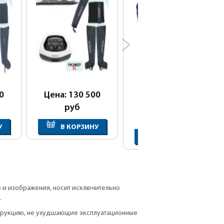
Cтарая цена:
152 000
руб
0
Цена: 130 500
Цена: 135 000
руб
руб
У
В КОРЗИНУ
В КОРЗИНУ
в и изображения, носит исключительно
.
струкцию, не ухудшающие эксплуатационные