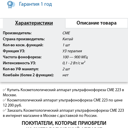
Гарантия 1 год
Характеристики
Описание товара
Производитель:
CME
Страна производитель:
Китай
Кол-во косм. функций:
1 шт
Функция УЗ:
УЗ терапия
постоянный
Частота фонофореза:
100 — 900 МГц
импульсный режимы
Комплектация:
Интенсивность УЗ:
0,1 - 2 Вт/с м²
центральный блок
Кол-во УФ манипул:
2 шт
2 насадки для ультразвука (плоская и конусовидная)
Комбайн (более 2 функции):
нет
✅ Купить Косметологический аппарат ультрафонофореза СМЕ 223 в
Москве.
✅ Косметологический аппарат ультрафонофореза СМЕ 223 по цене
12 200 руб.
✅ Заказать Косметологический аппарат ультрафонофореза СМЕ 223
в интернет магазине в Москве с доставкой по России.
ПОКУПАТЕЛИ, КОТОРЫЕ ПРИОБРЕЛИ