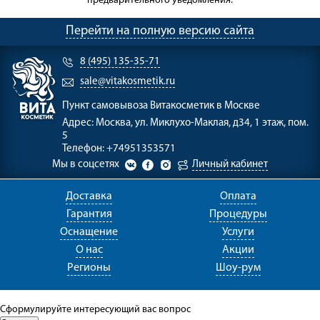
предварительного уведомления.
Перейти на полную версию сайта
8 (495) 135-35-71
sale@vitakosmetik.ru
Пункт самовывоза
Витакосметик в Москве
Адрес:
Москва, ул. Миклухо-Маклая, д34, 1 этаж, пом.
5
Телефон:
+74951353571
Мы в соцсетях
Личный кабинет
Доставка
Оплата
Гарантия
Процедуры
Оснащение
Услуги
О нас
Акции
Регионы
Шоу-рум
Сформулируйте интересующий вас вопрос