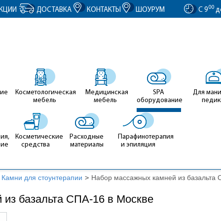
entID').value = clientID; });
00
КЦИИ
ДОСТАВКА
КОНТАКТЫ
ШОУРУМ
С 9
д
ие
Косметологическая
Медицинская
SPA
Для ман
мебель
мебель
оборудование
педи
ия,
Косметические
Расходные
Парафинотерапия
ние
средства
материалы
и эпиляция
Камни для стоунтерапии
>
Набор массажных камней из базальта 
 из базальта СПА-16 в Москве