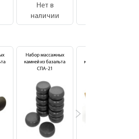
Нет в
Нет в
наличии
наличии
ых
Набор массажных
Набор массажных
ьта
камней из базальта
камней из базальта
СПА-21
СПА-1