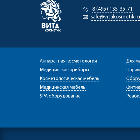
8 (495) 135-35-71
sale@vitakosmetik.r
Аппаратная косметология
Для м
Медицинские приборы
Парик
Косметологическая мебель
Обору
Медицинская мебель
Фитне
SPA оборудование
Реаби