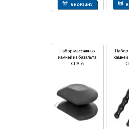
В КОРЗИНУ
В
Набор массажных
Набор
камней из базальта
камней 
СПА-6
С