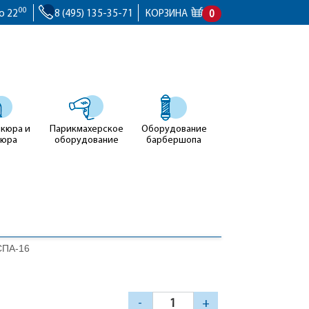
00
о 22
8 (495) 135-35-71
КОРЗИНА
0
икюра и
Парикмахерское
Оборудование
кюра
оборудование
барбершопа
СПА-16
-
+