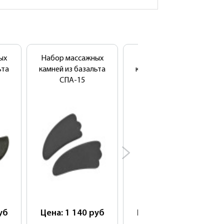
ых
Набор массажных
Набор массажных
ьта
камней из базальта
камней из базальта
СПА-15
НК-4Б
уб
Цена: 1 140
руб
Цена: 5 400
руб