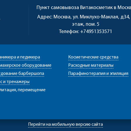
Пункт самовывоза
Витакосметик в Моск
u
Адрес:
Москва, ул. Миклухо-Маклая, д34,
этаж, пом. 5
Телефон:
+74951353571
аникюра и педикюра
Косметические средства
махерское оборудование
Расходные материалы
дование барбершопа
Парафинотерапия и эпиляция
с и тренажеры
литация, перемещение
Перейти на мобильную версию сайта