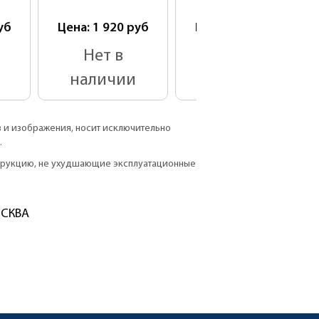
уб
Цена: 1 920
руб
Цена: 2 200
руб
Нет в
Нет в
наличии
наличии
в и изображения, носит исключительно
.
струкцию, не ухудшающие эксплуатационные
ОСКВА