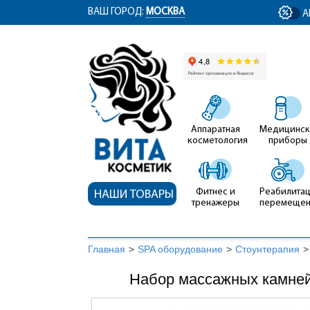
ym(12767704, 'getClientID', function(clientID) { document.getElementById('cli
ВАШ ГОРОД:
МОСКВА
А
Аппаратная
Медицинск
косметология
приборы
Фитнес и
Реабилитац
НАШИ ТОВАРЫ
тренажеры
перемеще
Главная
>
SPA оборудование
>
Стоунтерапия
>
Набор массажных камней