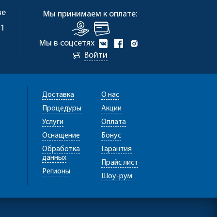
ве
Мы принимаем к оплате:
 1
Мы в соцсетях
Войти
Доставка
О нас
Процедуры
Акции
Услуги
Оплата
Оснащение
Бонус
Обработка
Гарантия
данных
Прайс лист
Регионы
Шоу-рум