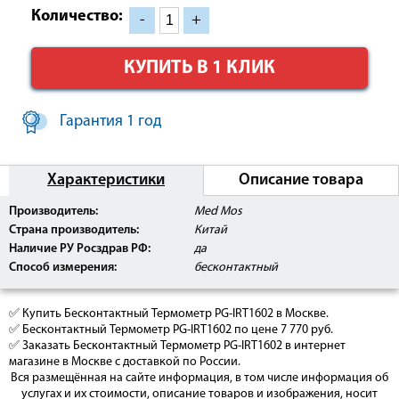
Количество:
-
+
КУПИТЬ В 1 КЛИК
Гарантия 1 год
Характеристики
Описание товара
Внимание:
Данное изделие прошло клинические
Производитель:
Med Mos
испытания, имеет Регистрационное Удостоверение
Страна производитель:
Китай
Росздравнадзора РФ, а также сертификат
соответствия РОСТ, может быть использовано в
Наличие РУ Росздрав РФ:
да
медицинских центрах, ЛПУ, а так же
Способ измерения:
бесконтактный
косметологических салонах.
✅ Купить Бесконтактный Термометр PG-IRT1602 в Москве.
✅ Бесконтактный Термометр PG-IRT1602 по цене 7 770 руб.
✅ Заказать Бесконтактный Термометр PG-IRT1602 в интернет
магазине в Москве с доставкой по России.
Вся размещённая на сайте информация, в том числе информация об
услугах и их стоимости, описание товаров и изображения, носит