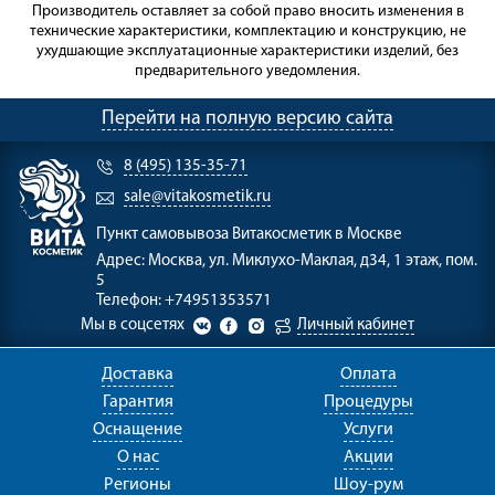
Производитель оставляет за собой право вносить изменения в
технические характеристики, комплектацию и конструкцию, не
ухудшающие эксплуатационные характеристики изделий, без
предварительного уведомления.
Перейти на полную версию сайта
8 (495) 135-35-71
sale@vitakosmetik.ru
Пункт самовывоза
Витакосметик в Москве
Адрес:
Москва, ул. Миклухо-Маклая, д34, 1 этаж, пом.
5
Телефон:
+74951353571
Мы в соцсетях
Личный кабинет
Доставка
Оплата
Гарантия
Процедуры
Оснащение
Услуги
О нас
Акции
Регионы
Шоу-рум