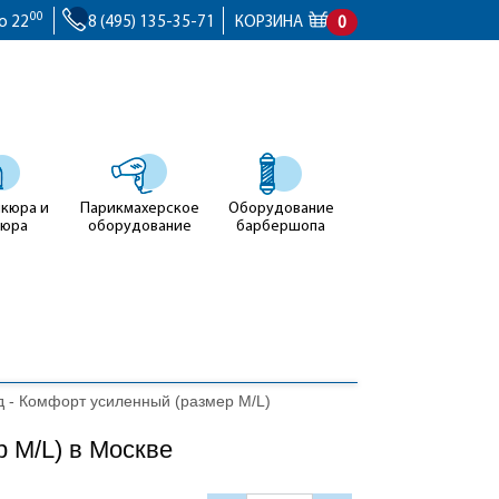
00
о 22
8 (495) 135-35-71
КОРЗИНА
0
икюра и
Парикмахерское
Оборудование
кюра
оборудование
барбершопа
д - Комфорт усиленный (размер M/L)
 M/L) в Москве