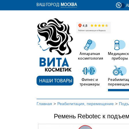
ym(12767704, 'getClientID', function(clientID) { document.getElementById('cli
ВАШ ГОРОД:
МОСКВА
А
Аппаратная
Медицинск
косметология
приборы
Фитнес и
Реабилитац
НАШИ ТОВАРЫ
тренажеры
перемеще
Главная
>
Реабилитация, перемещение
>
Подъ
Ремень Rebotec к подъем