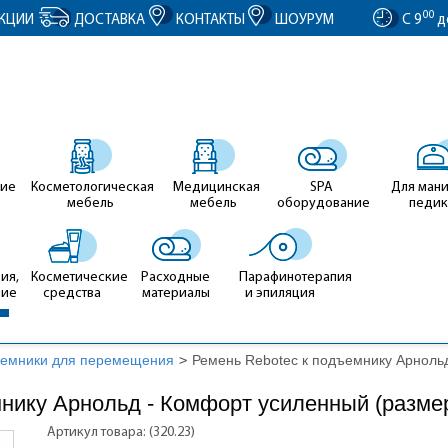
entID').value = clientID; });
00
КЦИИ
ДОСТАВКА
КОНТАКТЫ
ШОУРУМ
С 9
д
ие
Косметологическая
Медицинская
SPA
Для ман
мебель
мебель
оборудование
педи
ия,
Косметические
Расходные
Парафинотерапия
ние
средства
материалы
и эпиляция
емники для перемещения
>
Ремень Rebotec к подъемнику Арноль
нику Арнольд - Комфорт усиленный (размер
Артикул товара: (320.23)