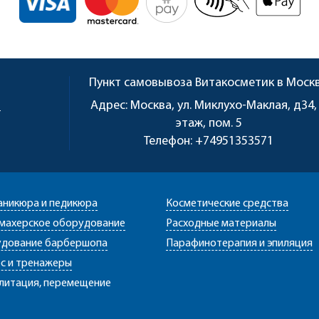
Пункт самовывоза
Витакосметик в Моск
u
Адрес:
Москва, ул. Миклухо-Маклая, д34,
этаж, пом. 5
Телефон:
+74951353571
аникюра и педикюра
Косметические средства
махерское оборудование
Расходные материалы
дование барбершопа
Парафинотерапия и эпиляция
с и тренажеры
литация, перемещение