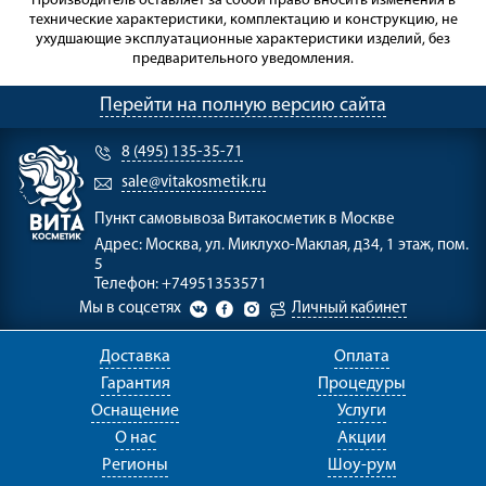
Производитель оставляет за собой право вносить изменения в
технические характеристики, комплектацию и конструкцию, не
ухудшающие эксплуатационные характеристики изделий, без
предварительного уведомления.
Перейти на полную версию сайта
8 (495) 135-35-71
sale@vitakosmetik.ru
Пункт самовывоза
Витакосметик в Москве
Адрес:
Москва, ул. Миклухо-Маклая, д34, 1 этаж, пом.
5
Телефон:
+74951353571
Мы в соцсетях
Личный кабинет
Доставка
Оплата
Гарантия
Процедуры
Оснащение
Услуги
О нас
Акции
Регионы
Шоу-рум