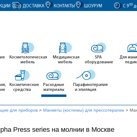
entID').value = clientID; });
00
КЦИИ
ДОСТАВКА
КОНТАКТЫ
ШОУРУМ
С 9
д
ие
Косметологическая
Медицинская
SPA
Для ман
мебель
мебель
оборудование
педи
ия,
Косметические
Расходные
Парафинотерапия
ние
средства
материалы
и эпиляция
щие для приборов
>
Манжеты (костюмы) для прессотерапии
>
Ман
pha Press series на молнии в Москве