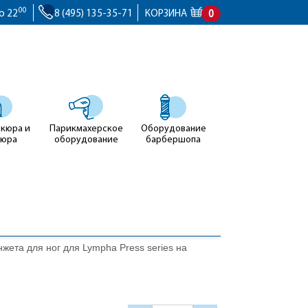
00
о 22
8 (495) 135-35-71
КОРЗИНА
0
икюра и
Парикмахерское
Оборудование
кюра
оборудование
барбершопа
жета для ног для Lympha Press series на