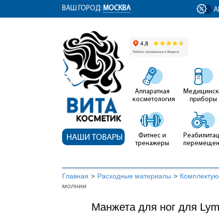
ym(12767704, 'getClientID', function(clientID) { document.getElementById('cli
ВАШ ГОРОД:
МОСКВА
А
Аппаратная
Медицинск
косметология
приборы
Фитнес и
Реабилитац
НАШИ ТОВАРЫ
тренажеры
перемеще
Главная
>
Расходные материалы
>
Комплектую
молнии
Манжета для ног для Lym