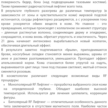
поверхность бедер, бока (над подвздошными тазовыми костями).
Также применяют радиочастотный лифтинг всего тела.
В результате глубокого разогрева до различных температур (в
зависимости от зоны и чувствительности кожи) жировой подслой
истончается, сосуды рефлекторно расширяются, а с ускорением тока
крови ускоряется обмен веществ в коже. Но главное – это
превращения, которые происходят с коллагеном: он меняет структуру
– длинные растянутые волокна, соединяющие дерму и эпидермис,
сокращаются, и кожа вновь обретает упругость и эластичность. Через
21 день начинает интенсивно вырабатываться новый коллаген,
обеспечивая длительный эффект.
В результате заметно подтягиваются «брыли», приподнимаются
брови, носогубные складки становятся менее выражены, шрамы от
акне и растяжки разглаживаются, уменьшаются. Пропадает эффект
апельсиновой корки. Кожа становится более упругой на ощупь,
выравнивается цвет лица: тени под глазами светлеют, желтый оттенок
сменяется розовым.
В косметологии различают следующие возможные виды RF
процедуры:
Монополярный RF Лифтинг — проработка выбранного слоя кожи
на определенной глубине. Обладает наиболее высокой
температурой. Используется для лечения целлюлита, коррекции
фигуры.
Биполярный RF Лифтинг — отличительная особенность данного
типа заключается в отсутствии магнитного поля. Наиболее частое