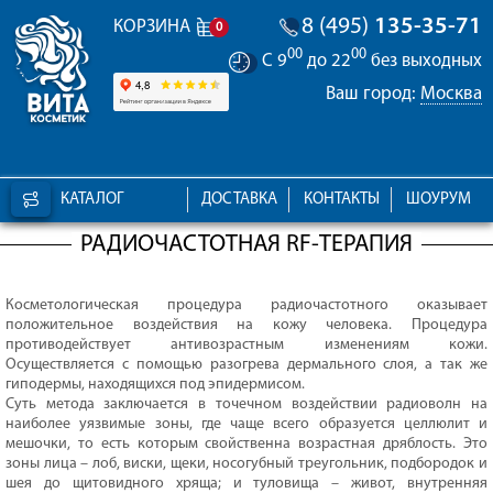
8 (495)
135-35-71
КОРЗИНА
0
00
00
С 9
до 22
без выходных
Ваш город:
Москва
КАТАЛОГ
ДОСТАВКА
КОНТАКТЫ
ШОУРУМ
РАДИОЧАСТОТНАЯ RF-ТЕРАПИЯ
Косметологическая процедура радиочастотного оказывает
положительное воздействия на кожу человека. Процедура
противодействует антивозрастным изменениям кожи.
Осуществляется с помощью разогрева дермального слоя, а так же
гиподермы, находящихся под эпидермисом.
Суть метода заключается в точечном воздействии радиоволн на
наиболее уязвимые зоны, где чаще всего образуется целлюлит и
мешочки, то есть которым свойственна возрастная дряблость. Это
зоны лица – лоб, виски, щеки, носогубный треугольник, подбородок и
шея до щитовидного хряща; и туловища – живот, внутренняя