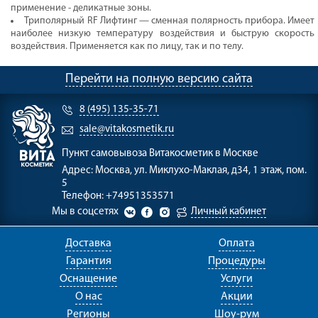
применение - деликатные зоны.
Триполярный RF Лифтинг — сменная полярность прибора. Имеет
наиболее низкую температуру воздействия и быструю скорость
воздействия. Применяется как по лицу, так и по телу.
Перейти на полную версию сайта
8 (495) 135-35-71
sale@vitakosmetik.ru
Пункт самовывоза
Витакосметик в Москве
Адрес:
Москва, ул. Миклухо-Маклая, д34, 1 этаж, пом.
5
Телефон:
+74951353571
Мы в соцсетях
Личный кабинет
Доставка
Оплата
Гарантия
Процедуры
Оснащение
Услуги
О нас
Акции
Регионы
Шоу-рум