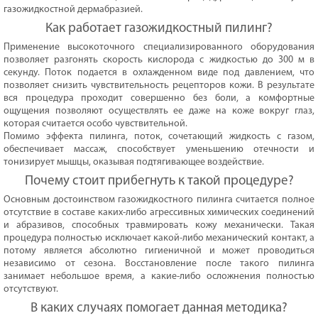
газожидкостной дермабразией.
Как работает газожидкостный пилинг?
Применение высокоточного специализированного оборудования
позволяет разгонять скорость кислорода с жидкостью до 300 м в
секунду. Поток подается в охлажденном виде под давлением, что
позволяет снизить чувствительность рецепторов кожи. В результате
вся процедура проходит совершенно без боли, а комфортные
ощущения позволяют осуществлять ее даже на коже вокруг глаз,
которая считается особо чувствительной.
Помимо эффекта пилинга, поток, сочетающий жидкость с газом,
обеспечивает массаж, способствует уменьшению отечности и
тонизирует мышцы, оказывая подтягивающее воздействие.
Почему стоит прибегнуть к такой процедуре?
Основным достоинством газожидкостного пилинга считается полное
отсутствие в составе каких-либо агрессивных химических соединений
и абразивов, способных травмировать кожу механически. Такая
процедура полностью исключает какой-либо механический контакт, а
потому является абсолютно гигиеничной и может проводиться
независимо от сезона. Восстановление после такого пилинга
занимает небольшое время, а какие-либо осложнения полностью
отсутствуют.
В каких случаях помогает данная методика?