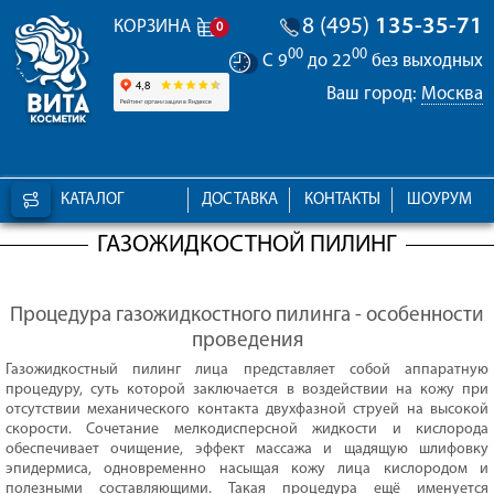
8 (495)
135-35-71
КОРЗИНА
0
00
00
С 9
до 22
без выходных
Ваш город:
Москва
КАТАЛОГ
ДОСТАВКА
КОНТАКТЫ
ШОУРУМ
ГАЗОЖИДКОСТНОЙ ПИЛИНГ
Процедура газожидкостного пилинга - особенности
проведения
Газожидкостный пилинг лица представляет собой аппаратную
процедуру, суть которой заключается в воздействии на кожу при
отсутствии механического контакта двухфазной струей на высокой
скорости. Сочетание мелкодисперсной жидкости и кислорода
обеспечивает очищение, эффект массажа и щадящую шлифовку
эпидермиса, одновременно насыщая кожу лица кислородом и
полезными составляющими. Такая процедура ещё именуется