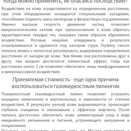
Когда можно применять, не опасаясь последствий?
Воздействие на кожу осуществляется на определенном расстоянии,
при этом оборудование оснащается специальными насадками,
способными подавать смесь кислорода и физраствора под давлением.
Именно высокая скорость движения частиц позволяет
микроскопическим каплям при прикосновении к коже обретать
характеристики твердых тел, оказывая таким образом абразивное
воздействие. Роговые чешуйки эпидермиса в результате
отшелушиваются и сдуваются под напором струи. Глубину такого
пилинга можно с легкостью регулировать, выдерживая определенное
расстояние от насадки до кожи. Чем ближе они расположены друг к
другу, тем мощнее достигается пилинговый эффект, тогда как
расстояние около 2 см позволяет обеспечить лишь лимфодренажное
и микромассажное воздействие.
Приемлемая стоимость - еще одна причина
воспользоваться газожидкостным пилингом
Поверхностный газожидкостный пилинг позволяет устранить
морщины мимические и вертикальные, в зависимости от степени
воздействия. В результате рельеф кожи выравнивается, происходит
глубокое очищение и омоложение с эффектом лифтинга. После
пилинга достаточно обеспечить коже элементарный уход в виде
ежедневного увлажнения и питания, устраняющего шелушение и
покраснение.