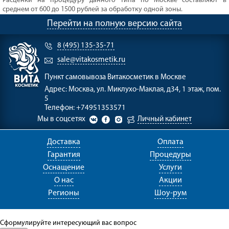
Расценки на процедуру данного типа по Москве составляют в
среднем от 600 до 1500 рублей за обработку одной зоны.
Перейти на полную версию сайта
8 (495) 135-35-71
sale@vitakosmetik.ru
Пункт самовывоза
Витакосметик в Москве
Адрес:
Москва, ул. Миклухо-Маклая, д34, 1 этаж, пом.
5
Телефон:
+74951353571
Мы в соцсетях
Личный кабинет
Доставка
Оплата
Гарантия
Процедуры
Оснащение
Услуги
О нас
Акции
Регионы
Шоу-рум
Сформулируйте интересующий вас вопрос