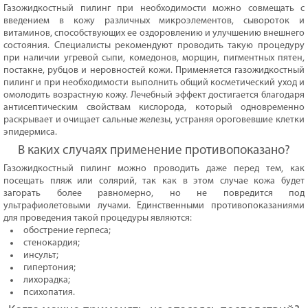
Газожидкостный пилинг при необходимости можно совмещать с
введением в кожу различных микроэлементов, сывороток и
витаминов, способствующих ее оздоровлению и улучшению внешнего
состояния. Специалисты рекомендуют проводить такую процедуру
при наличии угревой сыпи, комедонов, морщин, пигментных пятен,
постакне, рубцов и неровностей кожи. Применяется газожидкостный
пилинг и при необходимости выполнить общий косметический уход и
омолодить возрастную кожу. Лечебный эффект достигается благодаря
антисептическим свойствам кислорода, который одновременно
раскрывает и очищает сальные железы, устраняя ороговевшие клетки
эпидермиса.
В каких случаях применение противопоказано?
Газожидкостный пилинг можно проводить даже перед тем, как
посещать пляж или солярий, так как в этом случае кожа будет
загорать более равномерно, но не повредится под
ультрафиолетовыми лучами. Единственными противопоказаниями
для проведения такой процедуры являются:
обострение герпеса;
стенокардия;
инсульт;
гипертония;
лихорадка;
психопатия.