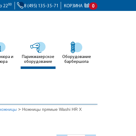
00
о 22
8 (495) 135-35-71
КОРЗИНА
0
икюра и
Парикмахерское
Оборудование
кюра
оборудование
барбершопа
ножницы
>
Ножницы прямые Washi HR X