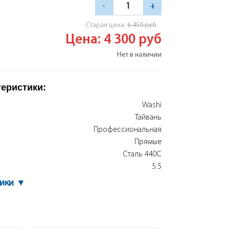
-
+
Cтарая цена:
6 450
руб
Цена: 4 300
руб
Нет в наличии
теристики:
Washi
Тайвань
Профессиональная
Прямые
Сталь 440С
5.5
тики
▾