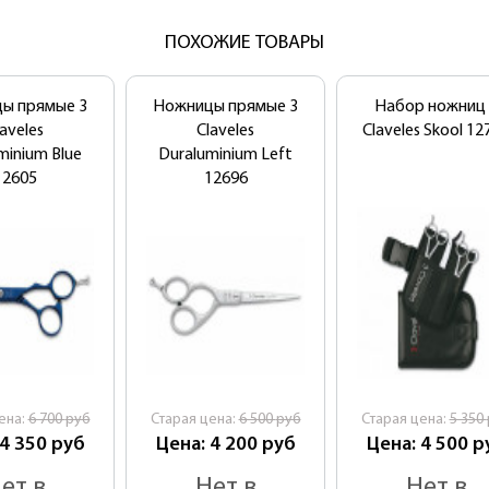
ПОХОЖИЕ ТОВАРЫ
ы прямые 3
Ножницы прямые 3
Набор ножниц 
laveles
Claveles
Claveles Skool 12
minium Blue
Duraluminium Left
12605
12696
ена:
6 700
руб
Cтарая цена:
6 500
руб
Cтарая цена:
5 350
 4 350
руб
Цена: 4 200
руб
Цена: 4 500
р
ет в
Нет в
Нет в