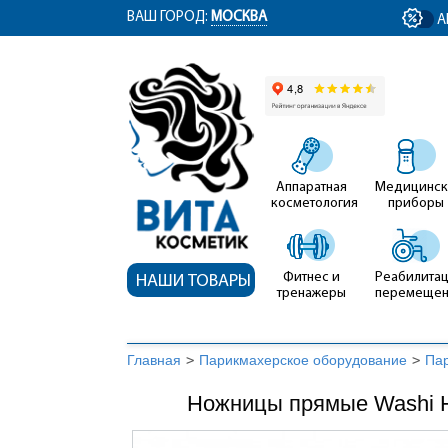
ym(12767704, 'getClientID', function(clientID) { document.getElementById('cli
ВАШ ГОРОД:
МОСКВА
А
Аппаратная
Медицинск
косметология
приборы
Фитнес и
Реабилитац
НАШИ ТОВАРЫ
тренажеры
перемеще
Главная
>
Парикмахерское оборудование
>
Па
Ножницы прямые Washi 