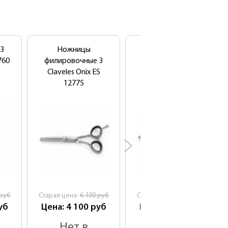
3
Ножницы
Ножницы
760
филировочные 3
филировочные 3
Claveles Onix ES
Claveles Toba ES
12775
12778
руб
Cтарая цена:
6 100
руб
Cтарая цена:
6 100
руб
уб
Цена: 4 100
руб
Цена: 4 100
руб
Нет в
Нет в