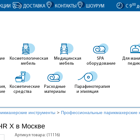
entID').value = clientID; });
00
КЦИИ
ДОСТАВКА
КОНТАКТЫ
ШОУРУМ
С 9
д
ие
Косметологическая
Медицинская
SPA
Для ман
мебель
мебель
оборудование
педи
ия,
Косметические
Расходные
Парафинотерапия
ние
средства
материалы
и эпиляция
рикмахерские инструменты
>
Профессиональные парикмахерские 
HR X в Москве
Артикул товара: (11116)