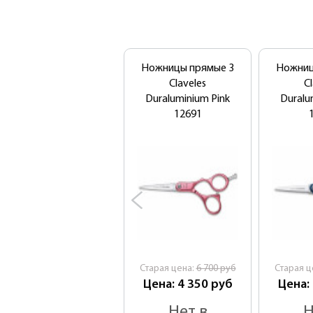
Ножницы прямые 3
Ножниц
Claveles
C
Duraluminium Pink
Duralu
12691
Cтарая цена:
6 700
руб
Cтарая ц
Цена: 4 350
руб
Цена:
Нет в
Н