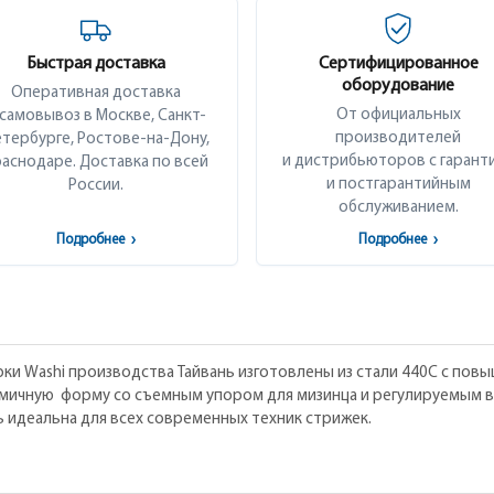
Быстрая доставка
Сертифицированное
оборудование
Оперативная доставка
От официальных
 самовывоз в Москве, Санкт-
производителей
тербурге, Ростове-на-Дону,
и дистрибьюторов с гарант
аснодаре. Доставка по всей
и постгарантийным
России.
обслуживанием.
Подробнее
›
Подробнее
›
ки Washi производства Тайвань изготовлены из стали 440C c по
ичную форму со съемным упором для мизинца и регулируемым в
ль идеальна для всех современных техник стрижек.