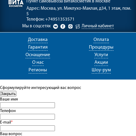
Пункт самовывоза
Витакосметик в Москве
Адрес:
Москва, ул. Миклухо-Маклая, д34, 1 этаж, пом.
5
Телефон:
+74951353571
Мы в соцсетях
Личный кабинет
Доставка
Оплата
Гарантия
Процедуры
Оснащение
Услуги
О нас
Акции
Регионы
Шоу-рум
Сформулируйте интересующий вас вопрос
Ваше имя
Телефон
E-mail
*
Ваш вопрос