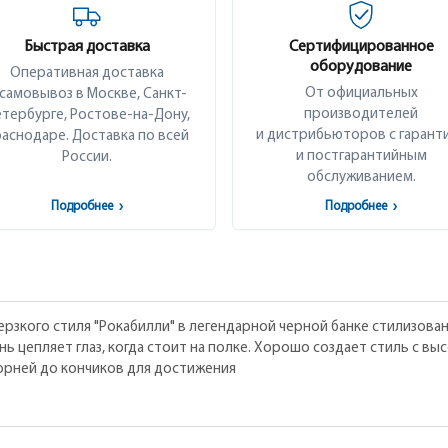
Быстрая доставка
Сертифицированное
оборудование
Оперативная доставка
От официальных
 самовывоз в Москве, Санкт-
производителей
тербурге, Ростове-на-Дону,
и дистрибьюторов с гарант
аснодаре. Доставка по всей
и постгарантийным
России.
обслуживанием.
Подробнее
›
Подробнее
›
ерзкого стиля "Рокабилли" в легендарной черной банке стилизова
нь цепляет глаз, когда стоит на полке. Хорошо создает стиль с в
корней до кончиков для достижения