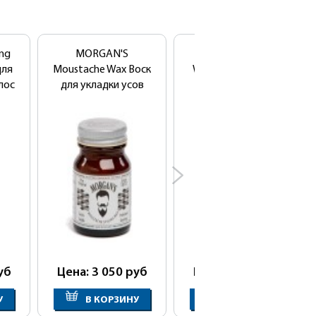
ng
MORGAN'S
MORGAN'S Beard
для
Moustache Wax Воск
Wash Шампунь для
лос
для укладки усов
бороды
уб
Цена: 3 050
руб
Цена: 2 950
руб
У
В КОРЗИНУ
В КОРЗИНУ