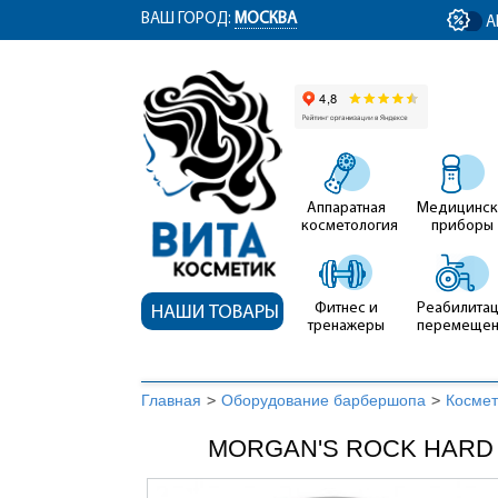
ym(12767704, 'getClientID', function(clientID) { document.getElementById('cli
ВАШ ГОРОД:
МОСКВА
А
Аппаратная
Медицинск
косметология
приборы
Фитнес и
Реабилитац
НАШИ ТОВАРЫ
тренажеры
перемеще
Главная
>
Оборудование барбершопа
>
Космет
MORGAN'S ROCK HARD GE