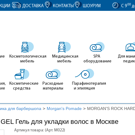
entID').value = clientID; });
00
КЦИИ
ДОСТАВКА
КОНТАКТЫ
ШОУРУМ
С 9
д
ие
Косметологическая
Медицинская
SPA
Для ман
мебель
мебель
оборудование
педи
ия,
Косметические
Расходные
Парафинотерапия
ние
средства
материалы
и эпиляция
ика для барбершопа
>
Morgan's Pomade
>
MORGAN'S ROCK HARD G
L Гель для укладки волос в Москве
Артикул товара: (Арт. М022)