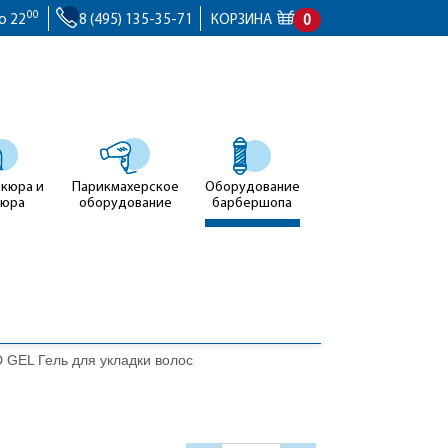
00
о 22
8 (495) 135-35-71
КОРЗИНА
0
икюра и
Парикмахерское
Оборудование
кюра
оборудование
барбершопа
EL Гель для укладки волос