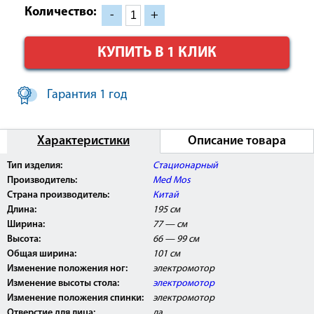
Количество:
-
+
КУПИТЬ В 1 КЛИК
Гарантия 1 год
Характеристики
Описание товара
Внимание:
Данное изделие поставляется с
Тип изделия:
Стационарный
Регистрационным Удостоверением Росздравнадзора
Производитель:
Med Mos
РФ и может быть использовано в медицинских
центрах, ЛПУ, а так же косметологических и
Страна производитель:
Китай
массажных кабинетах.
Длина:
195 см
Ширина:
77 — см
Высота:
66 — 99 см
Общая ширина:
101 см
Изменение положения ног:
электромотор
Изменение высоты стола:
электромотор
Изменение положения спинки:
электромотор
Отверстие для лица:
да