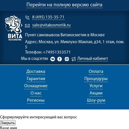
Перейти на полную версию сайта
8 (495) 135-35-71
sale@vitakosmetik.ru
Пункт самовывоза
Витакосметик в Москве
Адрес:
Москва, ул. Миклухо-Маклая, д34, 1 этаж, пом.
5
Телефон:
+74951353571
Мы в соцсетях
Личный кабинет
Доставка
Оплата
Гарантия
Процедуры
Оснащение
Услуги
О нас
Акции
Регионы
Шоу-рум
Сформулируйте интересующий вас вопрос
Ваше имя