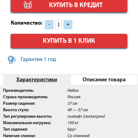
КУПИТЬ В КРЕДИТ
Количество:
-
+
КУПИТЬ В 1 КЛИК
Гарантия 1 год
Характеристики
Описание товара
Внимание:
Данное изделие поставляется с
Производитель:
Heliox
Регистрационным Удостоверением Росздравнадзора
Страна производитель:
Россия
РФ.
Размер сидения:
37 см
Высота стула:
49 — 57 см
Тип регулировки высоты:
газлифт (газпатрон)
Максимальная нагрузка:
150 кг
Тип сидения:
Круг
Наличие спинки:
Со спинкой