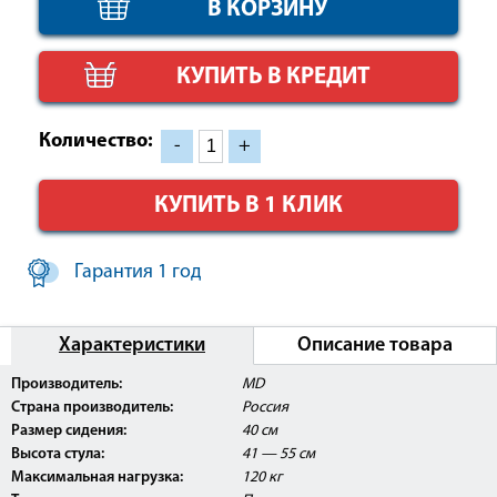
КУПИТЬ В КРЕДИТ
Количество:
-
+
КУПИТЬ В 1 КЛИК
Гарантия 1 год
Характеристики
Описание товара
Внимание:
Данное изделие поставляется с
Производитель:
MD
Регистрационным Удостоверением Росздравнадзора
Страна производитель:
Россия
РФ и может быть использовано в медицинских
центрах, ЛПУ, а так же косметологических и
Размер сидения:
40 см
массажных кабинетах.
Высота стула:
41 — 55 см
Максимальная нагрузка:
120 кг