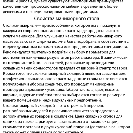
жизни и работы, однако существуют неоспоримые преимущества
качественной профессиональной мебели в сравнении с более
дешевыми и неспециализированными предметами.
Свойства маникюрного стола
Стол маникюрный— приспособление, которое есть, пожалуй, в
каждом из современных салонов красоты, где предоставляются
услуги маникюра. Для улучшения качества работы маникюрного
мастера, высота и ширина должны быть подобраны в соответствии с
индивидуальными параметрами или предпочтениями специалиста.
Рекомендуется тщательно подойти к выбору параметров для
достижения наилучших результатов работы мастера. В зависимости
от предпочтений пользователей, различные производители
складных маникюрных столов предлагают широкий спектр товаров.
Кроме того, что стол маникюрный складной является завсегдатаем
профессиональных салонов красоты, данные столы также являются
популярным выбором среди тех, кто проводит маникюрные
процедуры в домашних условиях. Габариты стола, цвет, высота,
ширина, и другие свойства товара выбираются согласно размерам
вашего помещения и индивидуальных предпочтений.
Стол маникюрный складной— это огромный перечень
разнообразных моделей и различное количество предметов и
дополнительных товаров в комплекте. Цена складных столов для
маникюра также варьируется в зависимости от комплектации,
стоимости поставки и других условий покупки (доставка в ваш город
также может оплачиваться дополнительно).