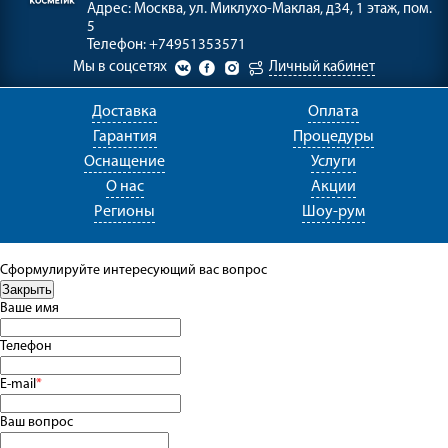
Адрес:
Москва, ул. Миклухо-Маклая, д34, 1 этаж, пом.
5
Телефон:
+74951353571
Мы в соцсетях
Личный кабинет
Доставка
Оплата
Гарантия
Процедуры
Оснащение
Услуги
О нас
Акции
Регионы
Шоу-рум
Сформулируйте интересующий вас вопрос
Ваше имя
Телефон
E-mail
*
Ваш вопрос