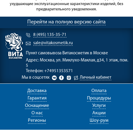
ухудшающие эксплуатационные характеристики изделий, без
предварительного уведомления.
Перейти на полную версию сайта
8 (495) 135-35-71
sale@vitakosmetik.ru
Пункт самовывоза
Витакосметик в Москве
Адрес:
Москва, ул. Миклухо-Маклая, д34, 1 этаж, пом.
5
Телефон:
+74951353571
Мы в соцсетях
Личный кабинет
Доставка
Оплата
Гарантия
Процедуры
Оснащение
Услуги
О нас
Акции
Регионы
Шоу-рум