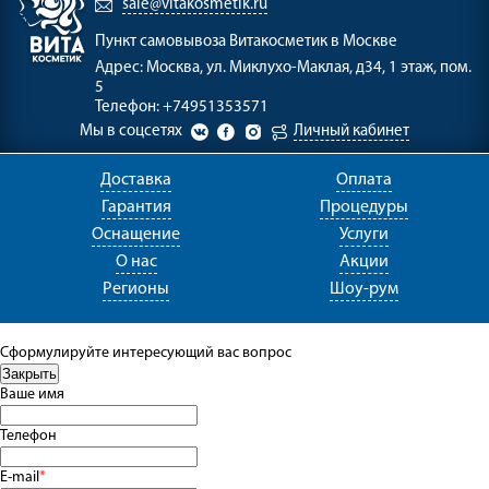
sale@vitakosmetik.ru
Пункт самовывоза
Витакосметик в Москве
Адрес:
Москва, ул. Миклухо-Маклая, д34, 1 этаж, пом.
5
Телефон:
+74951353571
Мы в соцсетях
Личный кабинет
Доставка
Оплата
Гарантия
Процедуры
Оснащение
Услуги
О нас
Акции
Регионы
Шоу-рум
Сформулируйте интересующий вас вопрос
Ваше имя
Телефон
E-mail
*