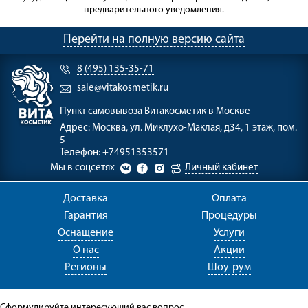
предварительного уведомления.
Перейти на полную версию сайта
8 (495) 135-35-71
sale@vitakosmetik.ru
Пункт самовывоза
Витакосметик в Москве
Адрес:
Москва, ул. Миклухо-Маклая, д34, 1 этаж, пом.
5
Телефон:
+74951353571
Мы в соцсетях
Личный кабинет
Доставка
Оплата
Гарантия
Процедуры
Оснащение
Услуги
О нас
Акции
Регионы
Шоу-рум
Сформулируйте интересующий вас вопрос