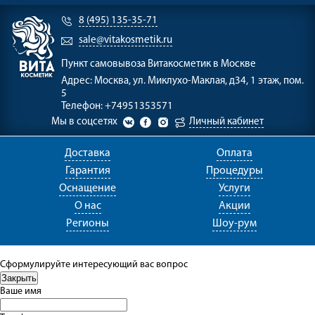
8 (495) 135-35-71
sale@vitakosmetik.ru
Пункт самовывоза
Витакосметик в Москве
Адрес:
Москва, ул. Миклухо-Маклая, д34, 1 этаж, пом.
5
Телефон:
+74951353571
Мы в соцсетях
Личный кабинет
Доставка
Оплата
Гарантия
Процедуры
Оснащение
Услуги
О нас
Акции
Регионы
Шоу-рум
Сформулируйте интересующий вас вопрос
Ваше имя