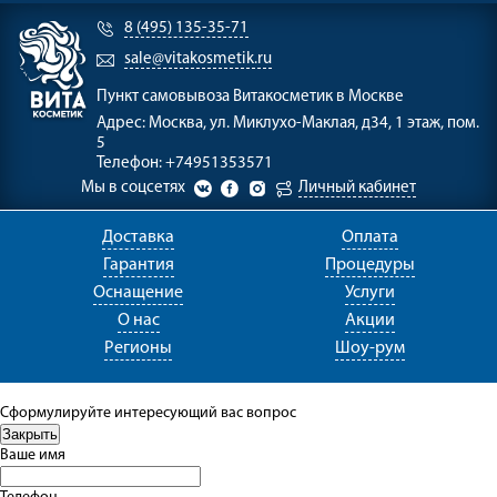
8 (495) 135-35-71
sale@vitakosmetik.ru
Пункт самовывоза
Витакосметик в Москве
Адрес:
Москва, ул. Миклухо-Маклая, д34, 1 этаж, пом.
5
Телефон:
+74951353571
Мы в соцсетях
Личный кабинет
Доставка
Оплата
Гарантия
Процедуры
Оснащение
Услуги
О нас
Акции
Регионы
Шоу-рум
Сформулируйте интересующий вас вопрос
Ваше имя